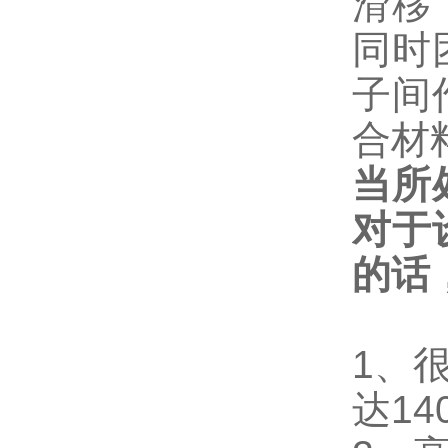
滑移
同时
子间
合材
当所
对于
的话
1、
达14