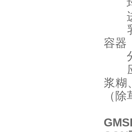
均质
进出
乳化
容器
分散
应用
浆糊
（除
GMS