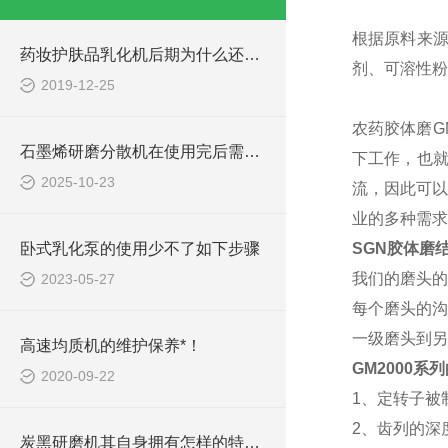
根据原料来
药妆护肤品乳化机后期为什么还需要进行钝化处理呢？
剂、可溶性粉
2019-12-25
农药胶体磨
G
石墨烯研磨分散机在使用完后需进行日常的保养
下工作，也
2025-10-23
流，因此可
业的多种需求
卧式乳化泵的使用少不了如下步骤
SGN
胶体磨
我们的磨头的
2023-05-27
每个磨头的沟
一级磨头到另
高速均质机的维护保养*！
GM
2000系
2020-09-22
1、定转子被
2、齿列的深
炭黑研磨机其自身拥有怎样的特点？