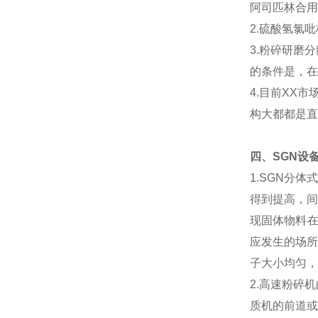
阿司匹林合用
2.硫酸氢氯
3.粉碎研磨
的条件是，在
4.目前XX
构大都都是直
四、SGN设
1.SGN分
得到提高，间
现固体物料在
应发生的场所
子大小均匀，
2.高速粉碎
质机的前道或