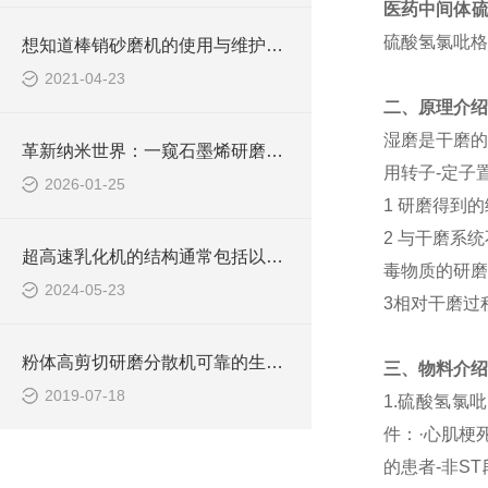
医药中间体
硫酸氢氯吡格
想知道棒销砂磨机的使用与维护吗？
2021-04-23
二、
原理介绍
湿磨是干磨的
革新纳米世界：一窥石墨烯研磨分散机的广泛应用
用转子-定子
2026-01-25
1 研磨得到
2 与干磨系
超高速乳化机的结构通常包括以下几个主要部分
毒物质的研磨
2024-05-23
3相对干磨过
粉体高剪切研磨分散机可靠的生产和安装工艺
三、物料介绍
2019-07-18
1.硫酸氢氯
件：·心肌梗
的患者-非S