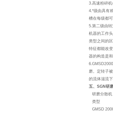
3.高速粉碎
4.*级由具
槽在每级都可
5.第二级由
机器的工作头
类型之间的区
特征都能改变
器的构造是和
6.GMSD
磨。定转子被
的流体湍流下
五、
SGN
研
研磨分散机
类型
GM
SD 200