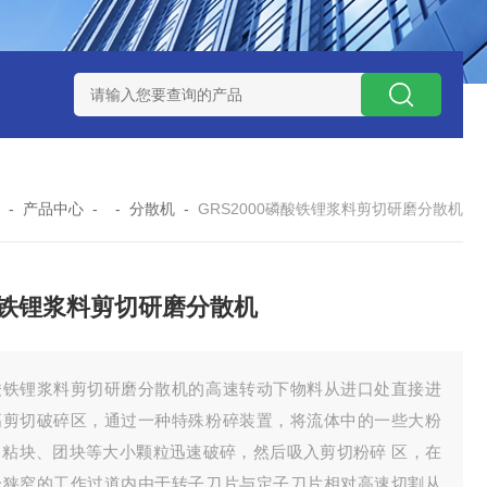
NHZ-1200碳包覆回转炉
LNHZ-1200可倾斜式回转炉
LNG-
-
产品中心
- -
分散机
-
GRS2000磷酸铁锂浆料剪切研磨分散机
铁锂浆料剪切研磨分散机
酸铁锂浆料剪切研磨分散机的高速转动下物料从进口处直接进
高剪切破碎区，通过一种特殊粉碎装置，将流体中的一些大粉
、粘块、团块等大小颗粒迅速破碎，然后吸入剪切粉碎 区，在
分狭窄的工作过道内由于转子刀片与定子刀片相对高速切割从