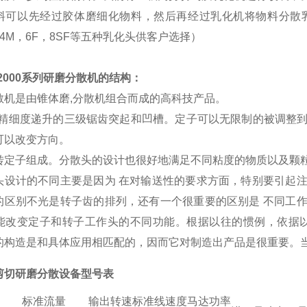
料可以先经过胶体磨细化物料，然后再经过乳化机将物料分散
，4M，6F，8SF等五种乳化头供客户选择）
2000系列研磨分散机的结构：
散机是由锥体磨,分散机组合而成的高科技产品。
有精细度递升的三级锯齿突起和凹槽。定子可以无限制的被调整
可以改变方向。
转定子组成。分散头的设计也很好地满足不同粘度的物质以及颗
头设计的不同主要是因为 在对输送性的要求方面，特别要引起
的区别不光是转子齿的排列，还有一个很重要的区别是 不同工
能改变定子和转子工作头的不同功能。根据以往的惯例，依据以
的构造是和具体应用相匹配的，因而它对制造出产品是很重要。
剪切研磨分散设备型号表
标准流量
输出转速
标准线速度
马达功率