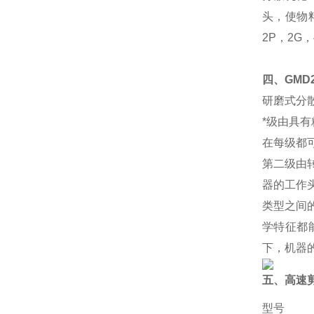
头，使物
2P，2G
四、GMD
研磨式分
*级由具
在每级都
第二级由
器的工作
类型之间
学特征都
下，机器
五、高速
型号