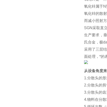
氧化锌属于
N
氧化锌的散射
而减小照射方
SGN
采取直
生产要求，
氏合金，
极d
采用了三层结
面处理，*的
从设备角度来
1.分散头的
2.分散头的
3.分散头的
4.物料在分
5.循环次数