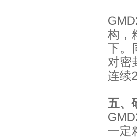
GMD
构，
下。
对密
连续
五、
GMD
一定