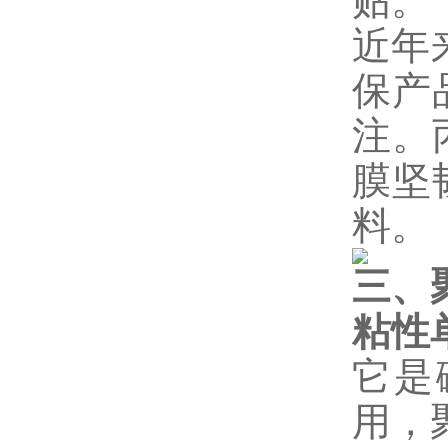
贴。
近年
保产
注。
膜坚
料。
三、
粘性
它是
用，聚