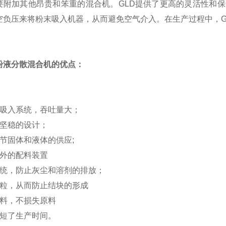
要附加其他昂贵和笨重的混合机。GLD提供了更高的灵活性和保
空负压来将粉末吸入机器，从而避免空气介入。在生产过程中，G
粉液分散混合机的优点：
的吸入系统，吞吐量大；
而坚稳的设计；
节固体和液体的供应;
额外的配料装置
系统，防止灰尘和溶剂的排放；
颗粒，从而防止结块的形成
卸料，不损失原料
缩短了生产时间。