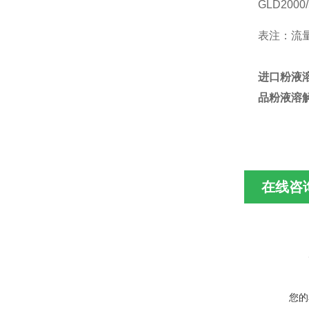
GLD2000/
表注：流
进口粉液
品
粉液
溶
在线咨
您的