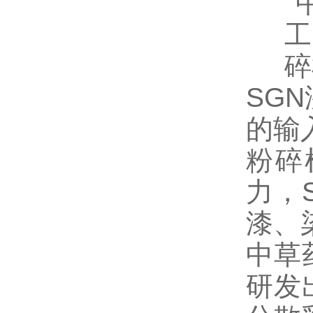
SG
的输
粉碎
力，
漆、
中草
研发