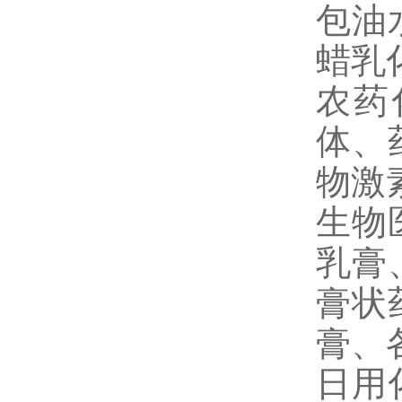
包油
蜡乳
农药
体、
物激
生物
乳膏
膏状
膏、
日用