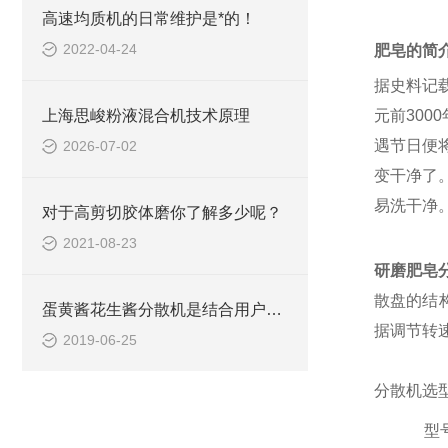
高速均质机的日常维护是*的！
2022-04-24
肥皂的简
据史料记
上海思峻粉液混合机技术原理
元前30
遇节日便
2026-07-02
变干净了
易洗干净
对于高剪切胶体磨你了解多少呢？
2021-08-23
研磨肥皂
散盘的结
蛋黄酱花生酱分散机是结合用户使用的新一代产品
据调节转
2019-06-25
分散机选
型