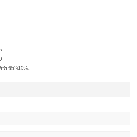
5
0
允许量的10%。