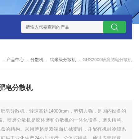
NHZ-1200碳包覆回转炉
LNHZ-1200可倾斜式回转炉
LNG-
-
产品中心
-
分散机
-
纳米级分散机
-
GRS2000研磨肥皂分散机
肥皂分散机
肥皂分散机，转速高达14000rpm，剪切力强，是国内设备的
-5倍。研磨分散机是胶体磨和分散机的一体化设备，磨头结构、
散盘的结构。采用博格曼双端面机械密封，并配有机封冷却系
，可供工业化生产24小时运行。分体式结构，通过皮带提速，