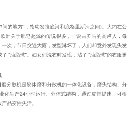
河中间的地方"，指幼发拉底河和底格里斯河之间)。大约在公
，在欧洲关于肥皂起源的传说很多，一说古罗马的高卢人，每
。一次，节日突遇大雨，发型淋坏了，人们却意外发现头发
 “油脂球"。妇女们洗衣时发现，沾了 “油脂球"的衣服更
倍。研磨分散机是胶体磨和分散机的一体化设备，磨头结构、分
业化生产24小时运行。分体式结构，通过皮带提速，可根
致产品变性失活。