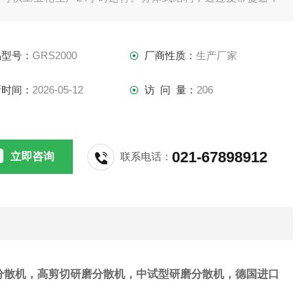
根据调节转速，满足不同细胞破碎要求，合适的转速，合理的
切力不易导致产品变性失活。
品型号：
GRS2000
厂商性质：
生产厂家
新时间：
2026-05-12
访 问 量：
206
021-67898912
立即咨询
联系电话：
分散机，高剪切研磨分散机，中试型研磨分散机，德国进口