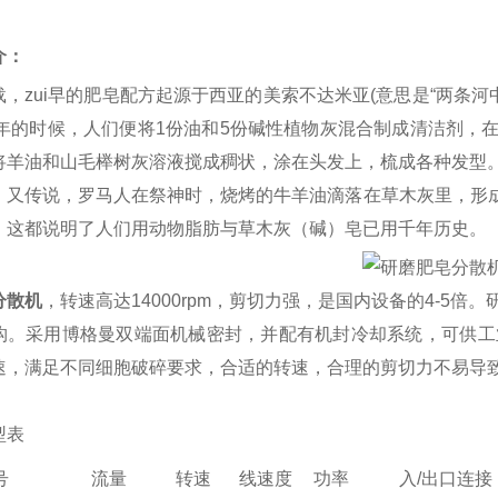
介：
载，zui早的肥皂配方起源于西亚的美索不达米亚(意思是“两条
00年的时候，人们便将1份油和5份碱性植物灰混合制成清洁剂
将羊油和山毛榉树灰溶液搅成稠状，涂在头发上，梳成各种发型
。又传说，罗马人在祭神时，烧烤的牛羊油滴落在草木灰里，形成了
。这都说明了人们用动物脂肪与草木灰（碱）皂已用千年历史。
分散机
，转速高达14000rpm，剪切力强，是国内设备的4-5
构。采用博格曼双端面机械密封，并配有机封冷却系统，可供工
速，满足不同细胞破碎要求，合适的转速，合理的剪切力不易导
型表
号
流量
转速
线速度
功率
入/出口连接