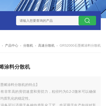
NHZ-1200碳包覆回转炉
LNHZ-1200可倾斜式回转炉
LNG-
-
产品中心
-
分散机
-
高速分散机
-
GRS2000石墨烯涂料分散机
烯涂料分散机
石墨烯涂料分散机的特点】
有非常高的剪切速度和剪切力，粒径约为0.2-2微米可以确保
速均质乳化的稳定性。
该设备可以适用于各种均质乳化工艺，也可用于生产包括对乳