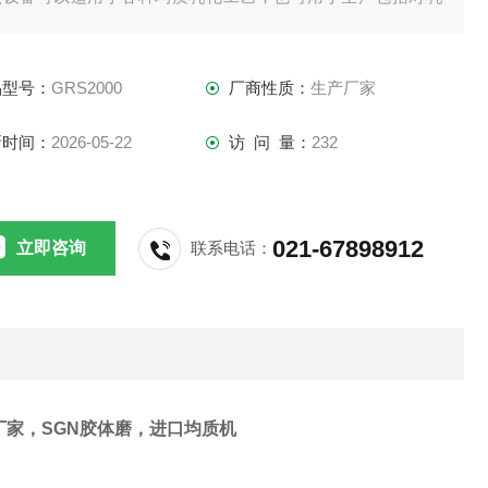
液、悬浮液和胶体的均质混合。
三级乳化机由定、转子系统所产生的剪切力使得溶质转移速度
品型号：
GRS2000
厂商性质：
生产厂家
加
新时间：
2026-05-22
访 问 量：
232
021-67898912
立即咨询
联系电话：
厂家，
SGN
胶体磨，进口
均质机