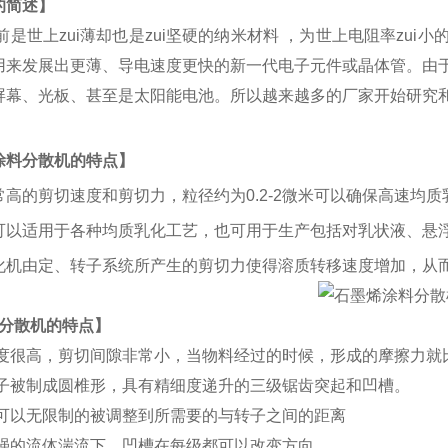
的简述
】
是世上zui薄却也是zui坚硬的纳米材料 ，为世上电阻率zu
用来发展出更薄、导电速度更快的新一代电子元件或晶体管。由
屏幕、光板、甚至是太阳能电池。所以越来越多的厂家开始研究
涂料分散机
的特点】
常高的剪切速度和剪切力，粒径约为0.2-2微米可以确保高速均
可以适
用于各种均
质乳化工艺，也可用于生产包括对乳状液、悬
化机由定、转子系统所产生的剪切力使得溶质转移速度增加，从
分散机
的特点
】
度很高，剪切间隙非常小，当物料经过的时候，形成的摩擦力就
子被制成圆椎形，具有精细度递升的三级锯齿突起和凹槽。
可以无限制的被调整到所需要的与转子之间的距离
强的流体湍流下，凹槽在每级都可以改变方向。