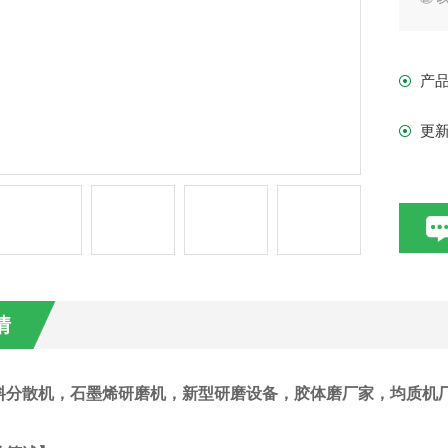
状
③
产
增
更
情
料分散机
，石墨烯研磨机，新型研磨设备，胶体磨厂家，
均质机