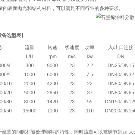
量的表面抛光和结构材料，可以满足不同行业的多种要求。
设备选型表】
号
流量
转速
线速度
功率
入/出口连接
L/H
rpm
m/s
kw
DN
000/4
300
9000
23
2.2
DN25/DN15
000/5
1000
6000
23
7.5
DN40/DN32
00/10
2000
4200
23
22
DN80/DN65
00/20
5000
2850
23
37
DN80/DN65
00/30
8000
1420
23
55
DN150/DN12
00/50
15000
1100
23
110
DN200/DN15
于设置的间隙和被处理物料的特性，同时流量可以被调节到zui大