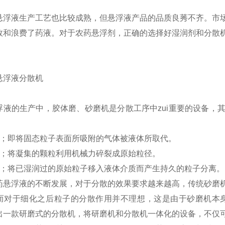
悬浮液生产工艺也比较成熟，但悬浮液产品的品质良莠不齐。市
效和浪费了药液。对于农药悬浮剂，正确的选择好湿润剂和分散
浮液的生产中，胶体磨、砂磨机是分散工序中zui重要的设备，
润；即将固态粒子表面所吸附的气体被液体所取代。
磨；将凝集的颗粒利用机械力碎裂成原始粒径。
散；将已湿润过的原始粒子移入液体介质而产生持久的粒子分离。
药悬浮液的不断发展，对于分散的效果要求越来越高，传统砂磨
而对于细化之后粒子的分散作用并不理想，这是由于砂磨机本身
出一款研磨式的分散机，将研磨机和分散机一体化的设备，不仅