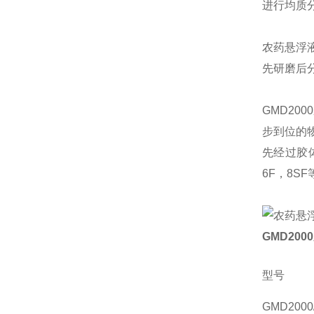
进行均质
农药悬浮
先研磨后
GMD2
步到位的
先经过胶
6F，8S
GMD200
型号
GMD2000