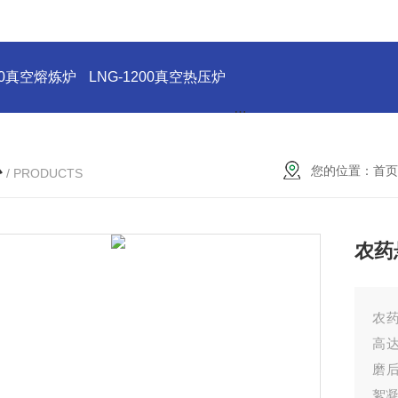
200真空熔炼炉
LNG-1200真空热压炉
LNG-1200真空钨丝炉
L
心
您的位置：
首页
/ PRODUCTS
农药
农
高达
磨
絮