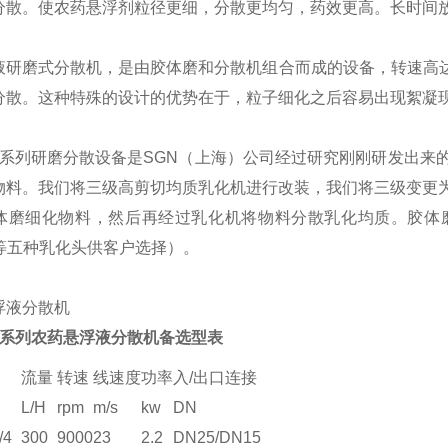
分散。使农药悬浮剂粒径更细，分散更均匀，药效更高。长时间
液研磨式分散机，是由胶体磨和分散机组合而成的设备，转速高达1
分散。这种特殊的设计的优势在于，粒子细化之后容易出现絮凝
000系列研磨分散设备是SGN（上海）公司经过研究刚刚研发出
物料。我们将三级高剪切均质乳化机进行改装，我们将三级变更
体磨细化物料，然后再经过乳化机将物料分散乳化均质。胶体磨
F等五种乳化头供客户选择）。
0系列
农药悬浮液分散机
备选型表
流量
转速
线速度
功率
入/出口连接
L/H
rpm
m/s
kw
DN
/4
300
9000
23
2.2
DN25/DN15