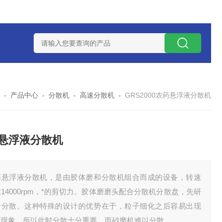
NHZ-1200碳包覆回转炉
LNHZ-1200可倾斜式回转炉
LNG-
-
产品中心
-
分散机
-
高速分散机
-
GRS2000农药悬浮液分散机
悬浮液分散机
药悬浮液分散机，是由胶体磨和分散机组合而成的设备，转速
14000rpm，*的剪切力。胶体磨磨头配合分散机分散盘，先研
后分散。这种特殊的设计的优势在于，粒子细化之后容易出现
凝现象，所以此时分散十分重要，而砂磨机难以分散。