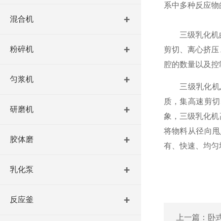
系中多种反应物
混合机
三级乳化机由1
粉碎机
剪切、离心挤压
腔的数量以及控
匀浆机
三级乳化机总体
质，集高速剪切
研磨机
象，三级乳化机
将物料从径向甩
胶体磨
有、快速、均匀
乳化泵
反应釜
上一篇：
卧