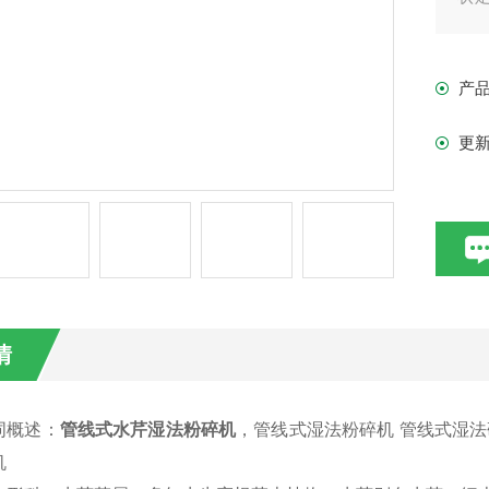
轮提
产
更
情
词概述：
管线式水芹湿法粉碎机
，管线式湿法粉碎机 管线式湿
机