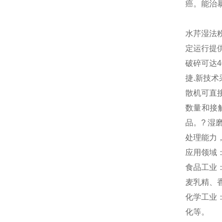
癌。能治
水芹湿法
定运行提
破碎可达4
捷.
新技术
散机可直
数量和接
品。? 湿
处理能力
应用领域
食品工业
麦乳精、
化学工业
化等。