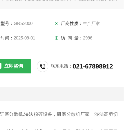
供***切割力，纤维湿法研磨破碎可达400目。
品型号：
GRS2000
厂商性质：
生产厂家
新时间：
2025-09-01
访 问 量：
2996
021-67898912
立即咨询
联系电话：
法研磨分散机,湿法粉碎设备，研磨分散机厂家，湿法高剪切