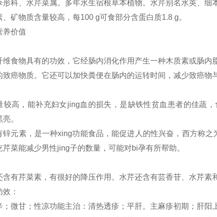
伞形科、水芹菜属。多年水生宿根草本植物。水芹别名水英、细
、矿物质含量较高，每100 g可食部分含蛋白质1.8 g。
营养价值
纤维食物具有的功效，它经肠内消化作用产生一种木质素或肠内
的致癌物质。它还可以加快粪便在肠内的运转时间，减少致癌物
量较高，能补充妇女jing血的损失，是缺铁性贫血患者的佳蔬
黑亮。
有锌元素，是一种xing功能食品，能促进人的性兴奋，西方称之
芹菜能减少男性jing子的数量，可能对bi孕有所帮助。
还含有芹菜素，有很好的降压作用。水芹还含有芸香苷、水芹素
功效：
辛；微甘；性凉功能主治：清热透疹；平肝。主麻疹初期；肝阳