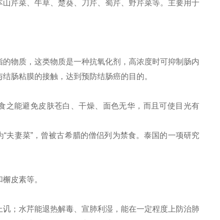
本山芹菜、牛草、楚葵、刀芹、蜀芹、野芹菜等。主要用于
脂的物质，这类物质是一种抗氧化剂，高浓度时可抑制肠内
与结肠粘膜的接触，达到预防结肠癌的目的。
，食之能避免皮肤苍白、干燥、面色无华，而且可使目光有
为“夫妻菜”，曾被古希腊的僧侣列为禁食。泰国的一项研究
和檞皮素等。
上讥；水芹能退热解毒、宣肺利湿，能在一定程度上防治肺