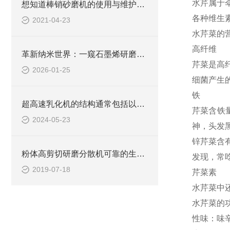
水芹属于
想知道棒销砂磨机的使用与维护吗？
各种维生素
2021-04-23
水芹菜的
高纤维
革新纳米世界：一窥石墨烯研磨分散机的广泛应用
芹菜是高
2026-01-25
细菌产生
铁
超高速乳化机的结构通常包括以下几个主要部分
芹菜含铁
2024-05-23
神，头发
锌芹菜含
粉体高剪切研磨分散机可靠的生产和安装工艺
发现，常吃
2019-07-18
芹菜素
水芹菜中
水芹菜的
性味：味