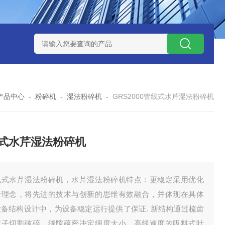
NHZ-1200碳包覆回转炉
LNHZ-1200可倾斜式回转炉
LNG-
产品中心
-
粉碎机
-
湿法粉碎机
-
GRS2000管线式水芹湿法粉碎机
式水芹湿法粉碎机
线式水芹湿法粉碎机，水芹湿法粉碎机特点：更稳定采用优化
计理念，将先进的技术与创新的思维有效融合，并体现在具体
设备结构设计中，为设备稳定运行提供了保证. 新结构通过梳齿
定子切割破碎，缝隙疏密决定细度大小，高线速度的吸料式叶