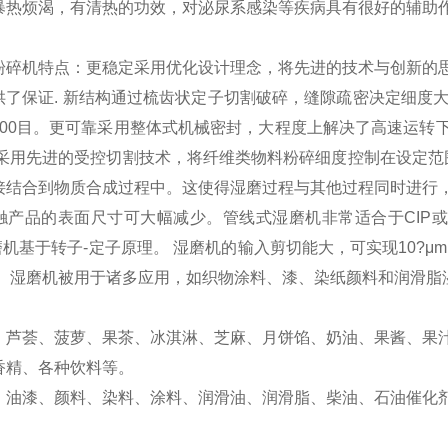
暴热烦渴，有清热的功效，对泌尿系感染等疾病具有很好的辅助
粉碎机
特点：
更稳定采
用优化设计理念，将先进的技术与创新的
供了保证.
新结构
通过梳齿状定子切割破碎，缝隙疏密决定细度大
00目。
更可靠
采用整体式机械密封，大程度上解决了高速运转
采用先进的受控切割技术，将纤维类物料粉碎细度控制在设定范围
接结合到物质合成过程中。这使得湿磨过程与其他过程同时进行
触产品的表面尺寸可大幅减少。管线式湿磨机非常适合于CIP或
磨机基于转子-定子原理。 湿磨机的输入剪切能大，可实现10?
， 湿磨机被用于诸多应用，如织物涂料、漆、染纸颜料和润滑脂
：
：芦荟、菠萝、果茶、冰淇淋、芝麻、月饼馅、奶油、果酱、果
香精、各种饮料等。
：油漆、颜料、染料、涂料、润滑油、润滑脂、柴油、石油催化