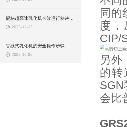
不同
同的
揭秘超高速乳化机长效运行秘诀：简单保养大不同！
度，
2025-12-23
CI
管线式乳化机的安全操作步骤
2025-10-25
另外
的转
SG
会比
GRS