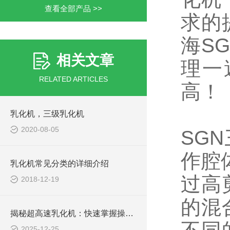
查看全部产品 >>
求的
海S
相关文章
理一
RELATED ARTICLES
高！
乳化机，三级乳化机
2020-08-05
SG
作腔
乳化机常见分类的详细介绍
过高
2018-12-19
的混
揭秘超高速乳化机：快速掌握操作秘籍！
2025-12-25