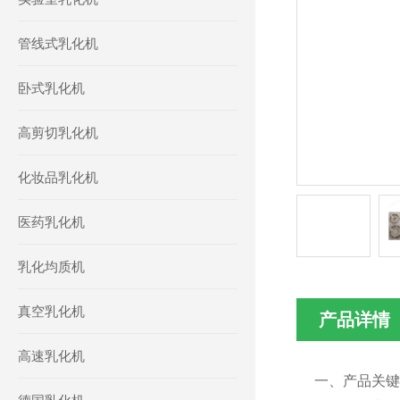
管线式乳化机
卧式乳化机
高剪切乳化机
化妆品乳化机
医药乳化机
乳化均质机
真空乳化机
产品详情
高速乳化机
一、产品关键