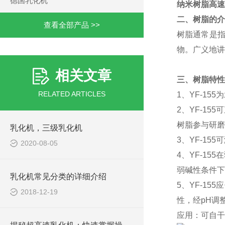
德国乳化机
纳米树脂高速
二、树脂的介
查看全部产品 >>
树脂通常是
物。广义地讲
相关文章
三、树脂特性
RELATED ARTICLES
1、YF-1
2、YF-1
树脂参与研磨
乳化机，三级乳化机
3、YF-1
2020-08-05
4、YF-1
弱碱性条件下
乳化机常见分类的详细介绍
5、YF-1
2018-12-19
性，经pH调
应用：可自干