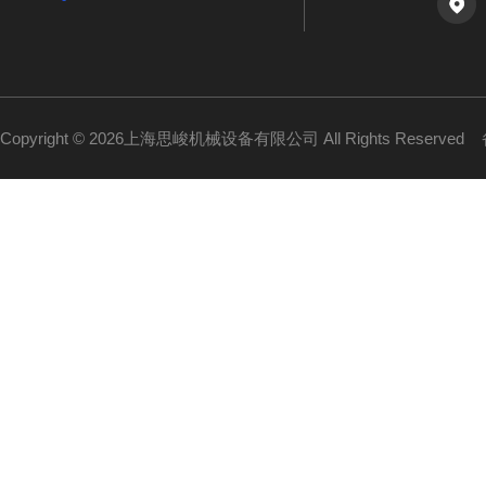
Copyright © 2026上海思峻机械设备有限公司 All Rights Reserved