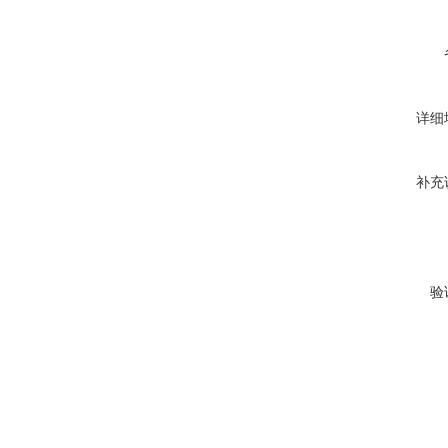
详细
补充
验