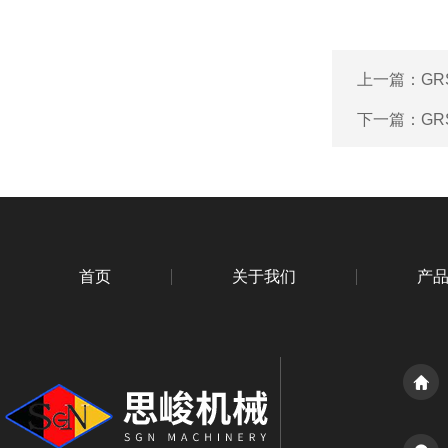
上一篇：
GR
下一篇：
GR
首页
关于我们
产