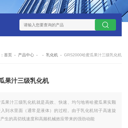
NHZ-1200碳包覆回转炉
LNHZ-1200可倾斜式回转炉
LNG-
：
首页
-
产品中心
- -
乳化机
-
GRS2000哈蜜瓜果汁三级乳化机
瓜果汁三级乳化机
蜜瓜果汁三级乳化机就是高效、快速、均匀地将哈蜜瓜果实颗
进入到水里面（通常是液体）的过程。由于乳化机转子高速旋
所产生的高切线速度和高频机械效应带来的强劲动能