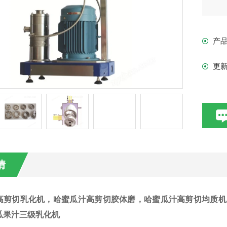
产
更
情
高剪切乳化机，
哈蜜瓜汁
高剪切胶体磨，
哈蜜瓜汁
高剪切均质机
瓜果汁三级乳化机