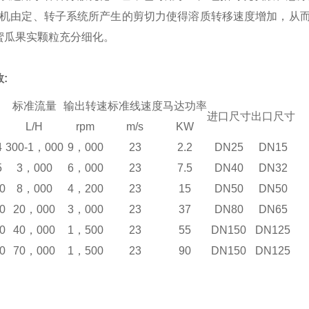
机由定、转子系统所产生的剪切力使得溶质转移速度增加，从
蜜瓜果实颗粒充分细化。
数
:
标准流量
输出转速
标准线速度
马达功率
进口尺寸
出口尺寸
L/H
rpm
m/s
KW
4
300-1
，
000
9
，
000
23
2.2
DN25
DN15
5
3
，
000
6
，
000
23
7.5
DN40
DN32
0
8
，
000
4
，
200
23
15
DN50
DN50
0
20
，
000
3
，
000
23
37
DN80
DN65
0
40
，
000
1
，
500
23
55
DN150
DN125
0
70
，
000
1
，
500
23
90
DN150
DN125