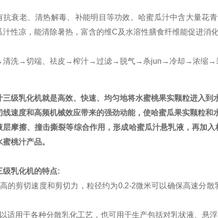
有抗衰老、清热解毒、补能明目等功效。哈蜜瓜汁中含大量花青
瓜汁性凉，能清除暑热，富含的维C及水溶性膳食纤维能促进消
→清洗→切端、祛皮→榨汁→过滤→脱气→杀jun→冷却→浓缩→
汁三级乳化机
就是高效、快速、均匀地将水蜜桃果实颗粒进入到
切线速度和高频机械效应带来的强劲动能，使哈蜜瓜果实颗粒和
液层摩擦、撞击撕裂等综合作用，形成哈蜜瓜汁悬乳液，再加入
水蜜桃汁产品。
三级乳化机的特点
:
高的剪切速度和剪切力，粒径约为
0.2-2
微米可以确保高速分散
以适用于各种分散乳化工艺，也可用于生产包括对乳状液、悬浮