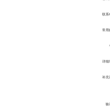
联系
常用
详细
补充
验