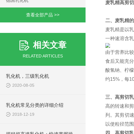
德国乳化机
麦乳精高剪切
查看全部产品 >>
二、麦乳精的
麦乳精是以乳
一种速溶含乳
相关文章
由于营养比较
RELATED ARTICLES
食后又能充分
酸氢钠、柠檬
乳化机，三级乳化机
约15%，每
2020-08-05
三、高剪切乳
乳化机常见分类的详细介绍
高的转速和剪
2018-12-19
列。其剪切速
以使粒径范围
四、高剪切乳