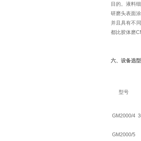
目的。液料细度
研磨头表面涂
并且具有不同
都比胶体磨C
六、
设备
选型
型号
GM2000/4
3
GM2000/5