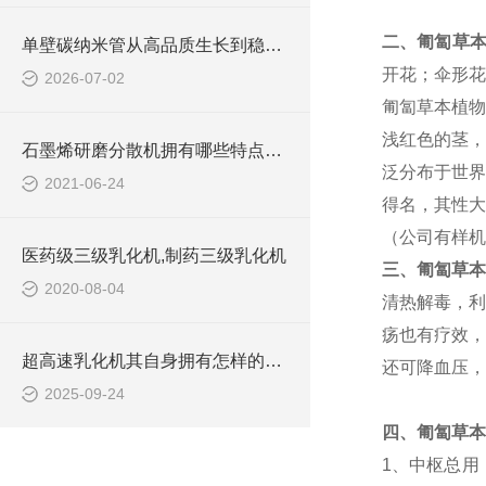
二、
匍匐草
单壁碳纳米管从高品质生长到稳定制浆全流程解决方案
开花；伞形花
2026-07-02
匍匐草本植物
浅红色的茎，
石墨烯研磨分散机拥有哪些特点呢？
泛分布于世界
2021-06-24
得名，其性大
（公司有样机
医药级三级乳化机,制药三级乳化机
三、
匍匐草本
2020-08-04
清热解毒，利
疡也有疗效，
超高速乳化机其自身拥有怎样的功能呢？
还可降血压，
2025-09-24
四、
匍匐草本
1、中枢总用