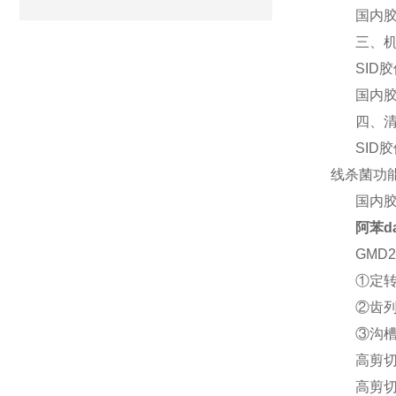
国内胶
三、
SID
国内
四、
SID
线杀菌功
国内
阿苯d
GMD
①定
②齿列
③沟
高剪
高剪