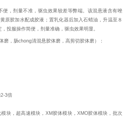
不便，剂量不准，驱虫效果较差等弊端。该混悬液含有唑
将黄原胶加水配成胶液；置乳化器后加入石蜡油，升温至８
定，投服操作简便，剂量准确，驱虫效果明显。
磨，肠chong清混悬胶体磨，高剪切胶体磨）：
-3倍
化模块，超高速模块，XM胶体模块，XMO胶体模块，批次