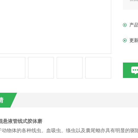
产
更
情
唑混悬液管线式胶体磨
于动物体的各种线虫、血吸虫、绦虫以及囊尾蚴亦具有明显的驱