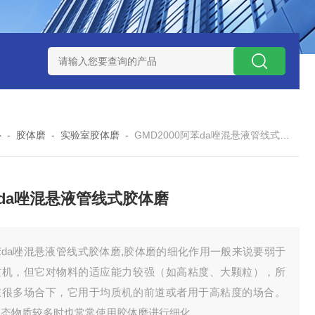
NHZ-1200碳包覆回转炉
LNHZ-1200可倾斜式回转炉
LNG-
心
-
胶体磨
-
实验室胶体磨
-
GMD2000阿苯da唑混悬液管线式胶体磨
da唑混悬液管线式胶体磨
苯da唑混悬液管线式胶体磨,胶体磨的细化作用一般来说要弱于
质机，但它对物料的适应能力较强（如高粘度、大颗粒），所
在很多场合下，它用于均质机的前道或者用于高粘度的场合。
固态物质较多时也常常使用胶体磨进行细化。