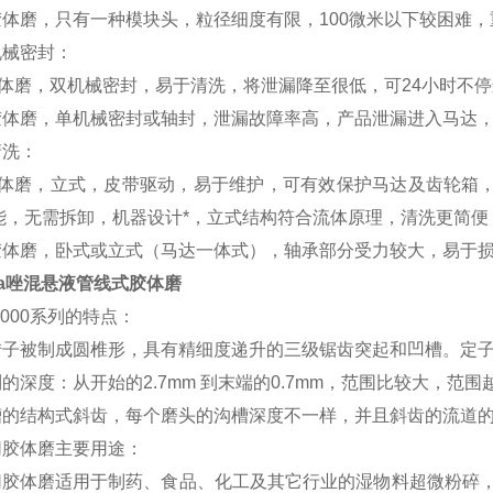
体磨，只有一种模块头，粒径细度有限，100微米以下较困难，
机械密封：
胶体磨，双机械密封，易于清洗，将泄漏降至很低
，可24小时不
胶体磨，单机械密封或轴封，泄漏故障率高，产品泄漏进入马达
清洗：
胶体磨，立式，皮带驱动，易于维护，可有效保护马达及齿轮箱，防
能，无需拆卸，机器设计*，立式结构符合流体原理，清洗更简便
胶体磨，卧式或立式（马达一体式），轴承部分受力较大，易于
a唑混悬液管线式胶体磨
2000系列的特点：
转子被制成圆椎形，具有精细度递升的三级锯齿突起和凹槽。定
的深度：从开始的2.7mm 到末端的0.7mm，范围比较大，范
槽的结构式斜齿，每个磨头的沟槽深度不一样，并且斜齿的流道
切胶体磨主要用途：
切胶体磨适用于制药、食品、化工及其它行业的湿物料超微粉碎