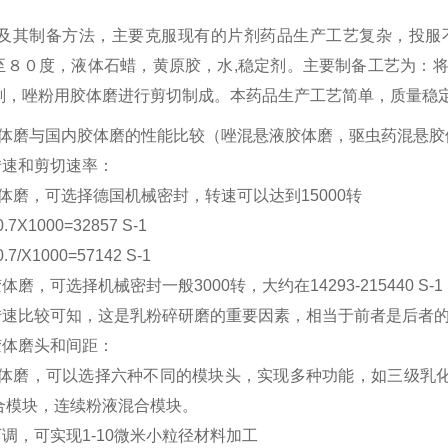
。
及其制备方法，主要克服现有的片剂药品生产工艺复杂，投服
至８０度，液体石蜡，黄原胶，水,稳定剂。主要制备工艺为：
剂，唑粉用胶体磨进行剪切制成。本药品生产工艺简单，质量稳
胶体磨与国内胶体磨的性能比较（唑混悬液胶体磨，驱虫药混悬胶体
转速和剪切速率：
胶体磨，可选择德国机械密封，转速可以达到15000转
0.7X1000=32857 S-1
0/0.7/X1000=57142 S-1
体磨，可选择机械密封一般3000转，大约在14293-215440 S-1
速比较可知，这是乳粉碎研磨的重要因素，相当于前者是后者的2
胶体磨头和间距：
D胶体磨，可以选择六种不同的模块头，实现多种功能，如三级乳
合模块，连续粉液混合模块。
调，可实现1-10微米小粒径材料加工