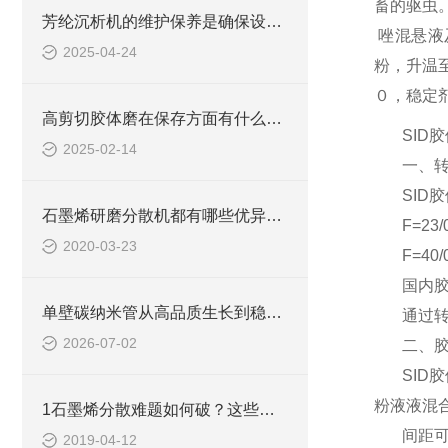
畜的驱虫
芳纶沉析机的维护保养是确保设备正常运行的关键
唑混悬液
2025-04-24
粉，升温
０，稳定
高剪切胶体磨在保存方面有什么要领？
SID
2025-02-14
一、
SID
石墨烯研磨分散机都有哪些优异的性能呢？
F=23/
2020-03-23
F=4
国内胶
单壁碳纳米管从高品质生长到稳定制浆全流程解决方案
通过转
2026-07-02
二、
SI
粉液液混
1石墨烯分散难题如何破？这些办法能帮您！
间距可
2019-04-12