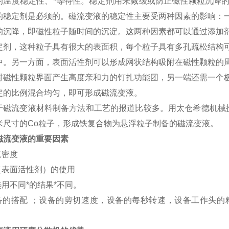
的温度稳定性、*等特性。稳定剂用来减缓或防止磁性颗粒沉降
的稳定剂是必须的。磁流变液的稳定性主要受两种因素的影响：
的沉降，即磁性粒子随时间的沉淀。这两种因素都可以通过添加
定剂，这种粒子具有很大的表面积，每个粒子具有多孔疏松结构
中。另一方面，表面活性剂可以形成网状结构吸附在磁性颗粒的
对磁性颗粒界面产生高度亲和力的钉扎功能团，另一端还需一个
定的比例混合均匀，即可形成磁流变液。
于磁流变液材料制备方法和工艺的报道比较多。用太仓希德机械技术
米尺寸的Co粒子，形成铁复合物为悬浮粒子制备的磁流变液。
磁流变液的重要因素
真密度
（表面活性剂）的使用
选用不同*的结果*不同。
设备的搭配 ；设备的剪切速度，设备的每秒转速，设备工作头