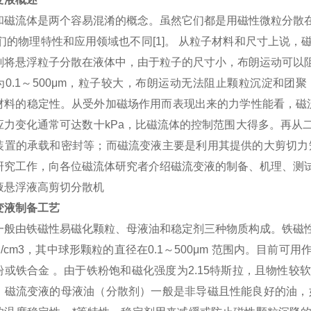
和磁流体是两个容易混淆的概念。虽然它们都是用磁性微粒分散
们的物理特性和应用领域也不同[1]。 从粒子材料和尺寸上说，
剂将悬浮粒子分散在液体中，由于粒子的尺寸小，布朗运动可以
为0.1～500μm，粒子较大，布朗运动无法阻止颗粒沉淀和
材料的稳定性。从受外加磁场作用而表现出来的力学性能看，磁流
应力变化通常可达数十kPa，比磁流体的控制范围大得多。再从
装置的承载和密封等；而磁流变液主要是利用其提供的大剪切力
研究工作，向各位磁流体研究者介绍磁流变液的制备、机理、测
变液制备工艺
一般由铁磁性易磁化颗粒、母液油和稳定剂三种物质构成。铁磁
g/cm3，其中球形颗粒的直径在0.1～500μm 范围内。目
粉或铁合金 。由于铁粉饱和磁化强度为2.15特斯拉，且物性
。磁流变液的母液油（分散剂）一般是非导磁且性能良好的油，