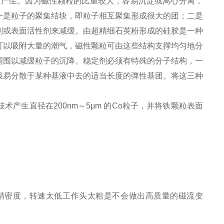
的产生。因为磁性颗粒的比重较大，容易沉淀或离心分离，
一是粒子的聚集结块，即粒子相互聚集形成很大的团；二是
剂或表面活性剂来减缓。由超精细石英粉形成的硅胶是一种
可以吸附大量的潮气，磁性颗粒可由这些结构支撑均匀地分
周围以减缓粒子的沉降。稳定剂必须有特殊的分子结构，一
极易分散于某种基液中去的适当长度的弹性基团。将这三种
产生直径在200nm～5μm 的Co粒子，并将铁颗粒表面
的精密度，转速太低工作头太粗是不会做出高质量的磁流变