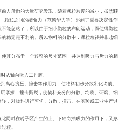
据前人所做的大量研究发现，随着颗粒粒度的减小，虽然颗
，颗粒之间的结合力（范德华力等）起到了重要决定性作
就不能忽略了，所以由于细小颗粒的布朗运动，而使得颗粒
系的稳定是不利的。所以物料的分散中，颗粒粒径并非越细
，使其分布于一个较窄的尺寸范围，并达到吸力与斥力的相
同时从轴向吸入工作腔。
受到离心挤压、撞击等作用力，使物料初步分散乳化均质。
、液层摩擦、撞击撕裂，使物料充分的分散、均质、研磨、细
旋转，对物料进行剪切，分散，撞击。在实验或工业生产过
与此同时在转子区产生的上、下轴向抽吸力的作用下，又形
质过程。