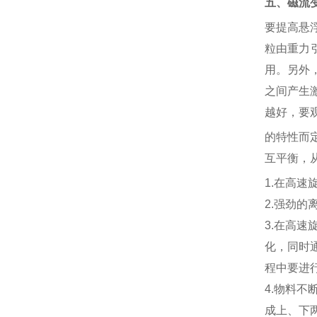
五、磁流
要提高悬
粒由重力
用。另外
之间产生
越好，要
的特性而
互平衡，
1.在高
2.强劲
3.在高
化，同时
程中要进
4.物料
成上、下