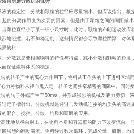
变液用研磨分散机的优势
浮液的稳定性，分散相颗粒的粒径应尽量细小。但应该指出，根
引起的分离作用变为次要的因素，但是由于颗粒之间的间距减小
，当颗粒直径小于某一细小尺寸时，此时，颗粒的布朗运动效应
激烈地碰撞。若不加稳定剂，这些情况都会导致颗粒团聚，对体
观察物料
定。分散就是要根据物料的特性与特点，减小分散相颗粒的粒度
从而保证浆料体系的稳定。
速旋转的转子产生的离心力作用下，物料从工作头的上下进料区域
的离心力将物料从径向甩入定、转子之间狭窄精密的间隙中。同时
速旋转的转子外端产生至50m/s，并形成强烈的机械及液力剪切
通过定子槽射出。分散机就是通过与发动机连接的均质头的高速
行的混合、搅拌、分散、均质和研磨的应用。
不断高速地从径向射出，在物料本身和容器壁的阻力下改变流向，
两股强烈的翻动湍流。物料经过数次循环，完成分散、研磨、均