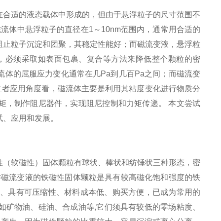
在合适的液态载体中形成的，但由于悬浮粒子的尺寸范围不
磁流体中悬浮粒子的直径在1～10nm范围内，通常用合适的
阻止粒子沉淀和团聚，其稳定性能好；而磁流变液，悬浮粒
团聚，必须采取如表面包裹、复合等方法来降低整个颗粒的密
体的屈服应力变化通常在几Pa到几百Pa之间；而磁流变
二者应用角度看，磁流体主要是利用其粘度变化进行物质分
矩，制作阻尼器件，实现阻尼控制和力矩传递。 本文尝试
试、应用和发展。
性（软磁性）固体颗粒有球状、棒状和纺锤状三种形态，密
前可用作磁流变液的铁磁性固体颗粒是具有较高磁化饱和强度的铁
较软、具有可压缩性、材料成本低、购买方便，已成为常用的
如矿物油、硅油、合成油等,它们须具有较低的零场粘度、