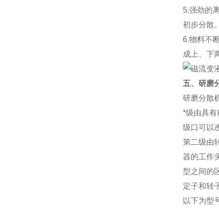
5.强劲
初步分散
6.物料
成上、下
五、研磨
研磨分散
*级由具
级口可以
第二级由
器的工作
型之间的
定子和转
以下为型