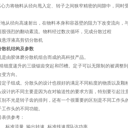
的离心力将物料从径向甩入定、转子之间狭窄精密的间隙中，同时
。
不断地从径向高速射出，在物料本身和容器壁的阻力下改变流向，
两股强烈的翻动紊流。物料经过数次循环，完成分散过程
分散机结构及参数
机是由胶体磨分散机组合而成的高科技产品。
有精细度递升的三级锯齿突起和凹槽。定子可以无限制的被调整
改变方向。
转定子组成。分散头的设计也很好的满足不同粘度的物质以及颗
头设计的不同主要是因为在对输送性的要求方面，特别要引起注
区别不光是转子齿的排列，还有一个很重要的区别是不同工作头
子工作头的不同功能。
号表供参考：
标准流量
输出转速
标准线速度
马达功率