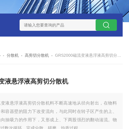
NHZ-1200碳包覆回转炉
LNHZ-1200可倾斜式回转炉
LNG-
心
-
分散机
-
高剪切分散机
-
GRS2000磁流变液悬浮液高剪切分散机
变液悬浮液高剪切分散机
流变液悬浮液高剪切分散机料不断高速地从径向射出，在物料
身和容器壁的阻力下改变流向，与此同时在转子区产生的上、
轴向抽吸力的作用下，又形成上、下两股强烈的翻动湍流。物
经过数次循环，完成分散、研磨、均质过程。