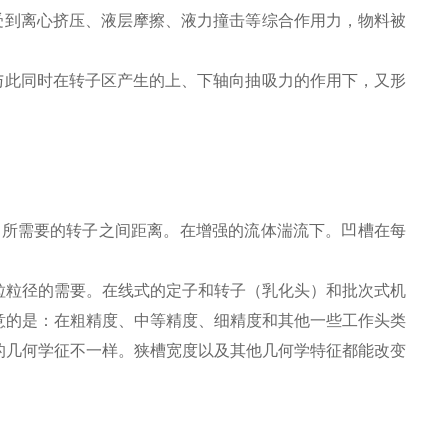
受到离心挤压、液层摩擦、液力撞击等综合作用力，物料被
与此同时在转子区产生的上、下轴向抽吸力的作用下，又形
到所需要的转子之间距离。在增强的流体湍流下。凹槽在每
粒粒径的需要。在线式的定子和转子（乳化头）和批次式机
意的是：在粗精度、中等精度、细精度和其他一些工作头类
的几何学征不一样。狭槽宽度以及其他几何学特征都能改变