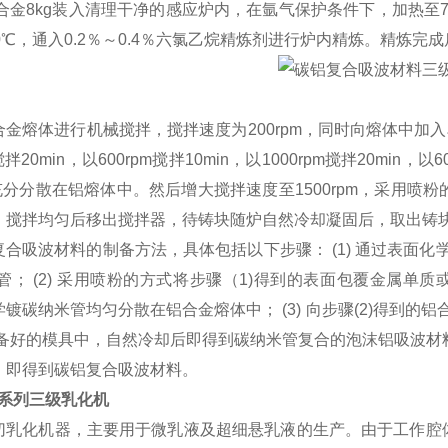
4铝合金8kg装入清理干净的感应炉内，在氩气保护条件下，加热
0℃，通入0.2％～0.4％六氯乙烷精炼剂进行炉内精炼。精炼完
合金熔体进行机械搅拌，搅拌速度为200rpm，同时向熔体中加
m搅拌20min，以600rpm搅拌10min，以1000rpm搅拌20min
4充分分散在铝熔体中。然后增大搅拌速度至1500rpm，采用喷粉的
，搅拌均匀后移出搅拌器，待铸块随炉自然冷却凝固后，取出铸
复合吸波材料的制备方法，具体包括以下步骤： (1) 通过表面
 管； (2) 采用喷粉的方式将步骤（1)得到的表面包覆金属
镀碳纳米管均匀分散在铝合金熔体中； (3) 向步骤(2)得到
准备好的模具中，自然冷却后即得到碳纳米管复合的泡沫铝吸波材料
，即得到碳铝复合吸波材料。
00系列三级乳化机
切乳化机器，主要用于微乳液及超细悬乳液的生产。由于工作腔