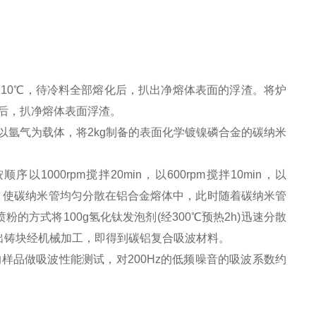
至710℃，待冷料全部熔化后，扒出净熔体表面的浮渣。将炉
成后，扒净熔体表面浮渣。
，以氩气为载体，将2kg制备的表面化学镀镍磷合金的碳纳米
00rpm搅拌20min，以600rpm搅拌10min，以
超声处理，使碳纳米管均匀分散在铝合金熔体中，此时随着碳纳米管
的方式将100g氢化钛发泡剂(经300℃预热2h)迅速分散
出铸块经机械加工，即得到碳铝复合吸波材料。
的样品做吸波性能测试，对200Hz的低频噪音的吸波系数约