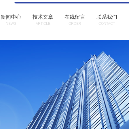
新闻中心
技术文章
在线留言
联系我们
NEWS
ARTICLE
ORDER
CONTACT