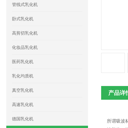
管线式乳化机
卧式乳化机
高剪切乳化机
化妆品乳化机
医药乳化机
乳化均质机
真空乳化机
产品详
高速乳化机
德国乳化机
所谓吸波