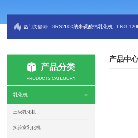
热门关键词:
GRS2000纳米碳酸钙乳化机
LNG-1
产品中
产品分类
PRODUCTS CATEGORY
乳化机
三级乳化机
实验室乳化机