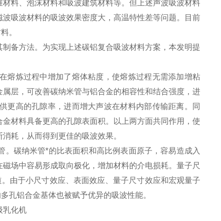
维材料、泡沫材料和吸波建筑材料等。但上述声波吸波材料
磁波吸波材料的吸波效果密度大，高温特性差等问题。目前
材料。
其制备方法。为实现上述碳铝复合吸波材料方案，本发明提
在熔炼过程中增加了熔体粘度，使熔炼过程无需添加增粘
金属层，可改善碳纳米管与铝合金的相容性和结合强度，进
供更高的孔隙率，进而增大声波在材料内部传输距离。同
合金材料具备更高的孔隙表面积。以上两方面共同作用，使
断消耗，从而得到更佳的吸波效果。
管。碳纳米管*的比表面积和高比例表面原子，容易造成入
在磁场中容易形成取向极化，增加材料的介电损耗。量子尺
道。由于小尺寸效应、表面效应、量子尺寸效应和宏观量子
的多孔铝合金基体也被赋予优异的吸波性能。