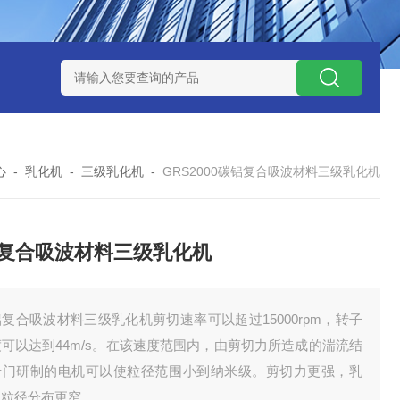
NHZ-1200碳包覆回转炉
LNHZ-1200可倾斜式回转炉
LNG-
心
-
乳化机
-
三级乳化机
-
GRS2000碳铝复合吸波材料三级乳化机
复合吸波材料三级乳化机
复合吸波材料三级乳化机剪切速率可以超过15000rpm，转子
可以达到44m/s。在该速度范围内，由剪切力所造成的湍流结
专门研制的电机可以使粒径范围小到纳米级。剪切力更强，乳
的粒径分布更窄。