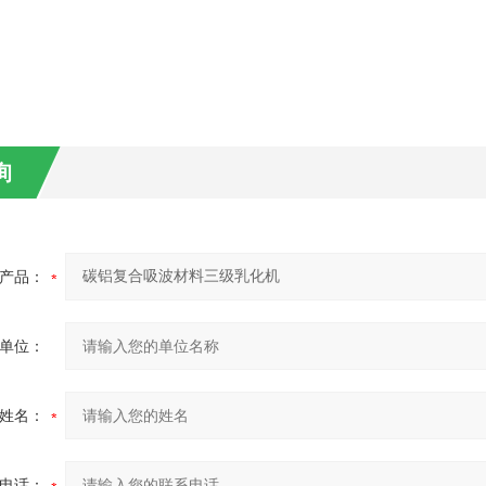
询
产品：
单位：
姓名：
电话：