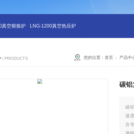
200真空熔炼炉
LNG-1200真空热压炉
LNG-1200真空钨丝炉
L
心
您的位置：
首页
-
产品中
/ PRODUCTS
碳铝
碳铝
速度
合
液