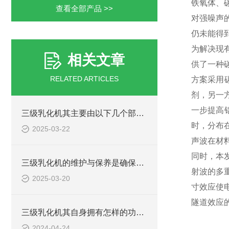
铁氧体、
查看全部产品 >>
对强噪声
仍未能得
为解决现
相关文章
供了一种
RELATED ARTICLES
方案采用
剂，另一
一步提高
三级乳化机其主要由以下几个部分组成
时，分布
2025-03-22
声波在材
同时，本
三级乳化机的维护与保养是确保其长期稳定运行的关键
射波的多
2025-03-20
寸效应使
隧道效应
三级乳化机其自身拥有怎样的功能呢？
2024-04-24