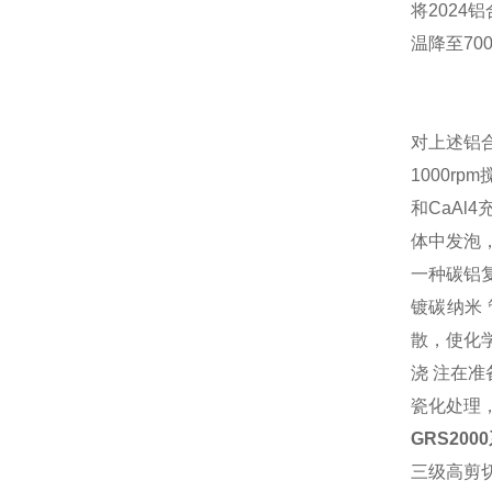
将202
温降至70
对上述铝
1000rp
和CaAl
体中发泡
一种碳铝
镀碳纳米
散，使化学
浇 注在
瓷化处理
GRS20
三级高剪