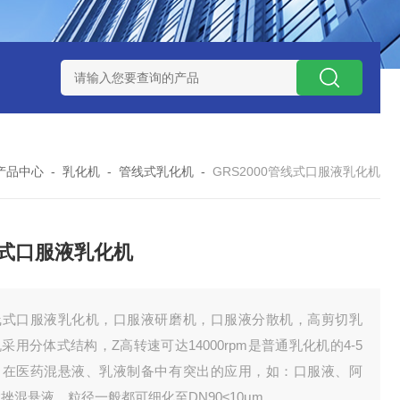
NHZ-1200碳包覆回转炉
LNHZ-1200可倾斜式回转炉
LNG-
产品中心
-
乳化机
-
管线式乳化机
-
GRS2000管线式口服液乳化机
式口服液乳化机
线式口服液乳化机，口服液研磨机，口服液分散机，高剪切乳
采用分体式结构，Z高转速可达14000rpm是普通乳化机的4-5
。在医药混悬液、乳液制备中有突出的应用，如：口服液、阿
挫混悬液，粒径一般都可细化至DN90≤10μm。