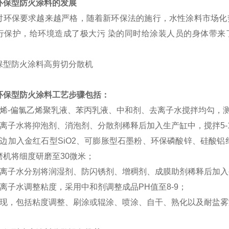
环保型防火涂料的发展
对环保要求越来越严格，随着新环保法的施行，水性涂料市场化
行保护，给环境造成了极大污 染的同时给涂装人员的身体带来
环保型防火涂料工艺步骤包括：
烯-偏氯乙烯聚乳液、苯丙乳液、中和剂、去离子水搅拌均勾，测试 
离子水将抑泡剂、消泡剂、分散剂稀释后加入生产缸中，搅拌5-1
拌边加入金红石型SiO2、可膨胀型石墨粉、环保磷酸锌、硅酸铝
磨机将细度研磨至30微米；
去离子水分别将润湿剂、防闪锈剂、增稠剂、成膜助剂稀释后加入
离子水调整粘度，采用中和剂调整成品PH值至8-9；
实现，包括粘度调整、刷涂或辊涂、喷涂、自干、熟化以及耐盐雾