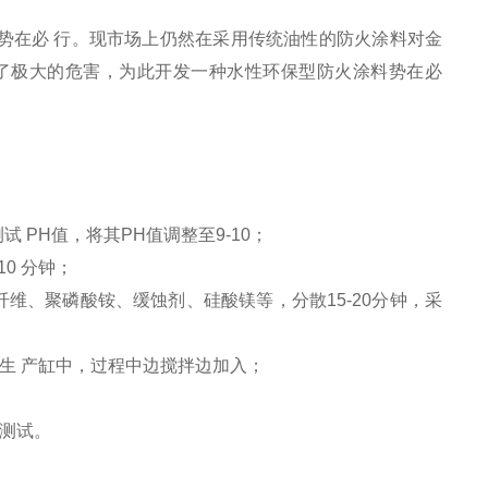
势在必 行。现市场上仍然在采用传统油性的防火涂料对金
了极大的危害，为此开发一种水性环保型防火涂料势在必
PH值，将其PH值调整至9-10；
0 分钟；
纤维、聚磷酸铵、缓蚀剂、硅酸镁等，分散15-20分钟，采
生 产缸中，过程中边搅拌边加入；
测试。