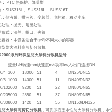
： PTC 热保护、降噪型
SUS316L 、SUS316L 、SUS316Ti
配：储液罐、排污阀、变频器、电控箱、移动小车
面处理：抛光、耐磨处理
结形式：法兰、螺口、夹箍
配容器：本设备适合于ge种不同大小的容器.
D2000系列环保型防火涂料分散机型号
流量L/H
转速rpm
线速度m/s
功率kw
入/出口连接DN
0/4
300
18000
51
4
DN25/DN15
0/5
1000
14000
51
11
DN40/DN32
0/10
2000
9200
51
22
DN80/DN65
0/20
5000
2850
51
37
DN80/DN65
0/30
8000
1420
51
55
DN150/DN125
型防火涂料高剪切分散机
，可膨胀石墨水性防火涂料分散机，水