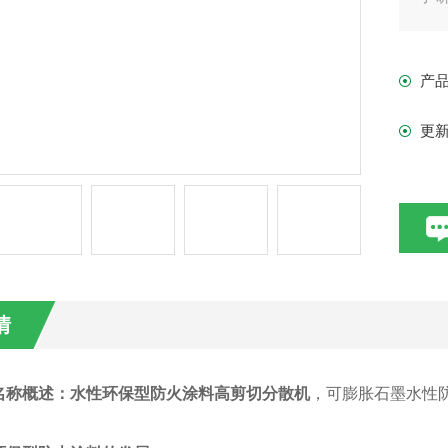
料
产
更
情
名称概述：
水性环保型防火涂料高剪切分散机
，可膨胀石墨水性