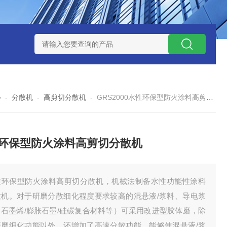
NHZ-1200碳包覆回转炉
LNHZ-1200可倾斜式回转炉
LNG-
心
-
分散机
-
高剪切分散机
-
GRS2000水性环保型防火涂料高剪切分散机
环保型防火涂料高剪切分散机
性环保型防火涂料高剪切分散机，机械法制备水性功能性涂料
散机。对于研磨分散细化程度要求较高的混悬液/浆料、导电浆
（石墨烯/膨胀石墨/硅碳复合材料等）可采用改进型胶体磨，除
研磨细化功能以外，还增加了高速分散功能，能够使混悬液/浆