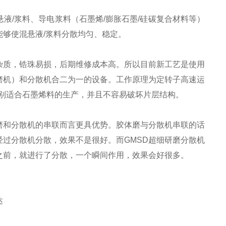
液/浆料、导电浆料（石墨烯/膨胀石墨/硅碳复合材料等）
够使混悬液/浆料分散均匀、稳定。
杂质，锆珠易损，后期维修成本高。所以目前新工艺是使用
磨机）和分散机合二为一的设备。工作原理为定转子高速运
别适合石墨烯料的生产，并且不容易破坏片层结构。
磨和分散机的串联而言更具优势。胶体磨与分散机串联的话
过分散机分散，效果不是很好。而GMSD超细研磨分散机
之前，就进行了分散，一个瞬间作用，效果会好很多。
达