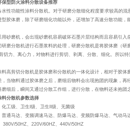
环保型防火涂料分散设备推荐
备水性功能性涂料分散机。对于研磨分散细化程度要求较高的混悬
进型胶体磨，除了研磨细化功能以外，还增加了高速分散功能，能
采用砂磨机，会出现砂磨机容易破坏石墨片层结构而且容易引入
切研磨分散机进行石墨浆料的处理，研磨分散机是将胶体磨（研
的剪切力、离心力，对物料进行剪切、剥离、分散、细化。所以特
涂料高剪切分散机是胶体磨和分散机的一体化设计，相对于胶体
差，当物料通过胶体磨之后，磨细后物料会出现抱团的现象，再经
料磨细后，瞬间又通过分散工作组，进行分散，在物料还未抱团
涂料分散机参数选择
化工级、卫生I级、卫生II级、无菌级
：普通马达、变频调速马达、防爆马达、变频防爆马达、气动马
80V/50HZ、220V/60HZ、440V/50HZ