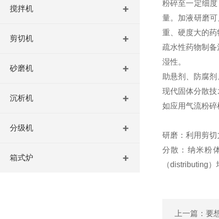
粉碎至一定细度
搅拌机
量。加液研磨可
重、硬度大的药
剪切机
疏水性药物制备
湿性。
砂磨机
助悬剂、防腐剂
现代固体分散技
沉析机
如应用气流粉碎
分级机
研磨：利用剪切力（
分散：纳米粉体
箱式炉
（distributin
上一篇：
要