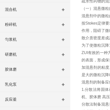
疏水性药物的混
（一）混悬微粒
混合机
混悬剂中的微粒
按Stokes
粉碎机
作用，阻碍了微
散介质密度差成
匀浆机
为了使微粒沉降
ZUI有效的一
研磨机
的表面，形成保
加混悬剂的粘度
胶体磨
是大的微粒沉降
混悬剂的制备应
乳化泵
1.分散法将固
机、胶体磨 高
反应釜
分散法制备混悬