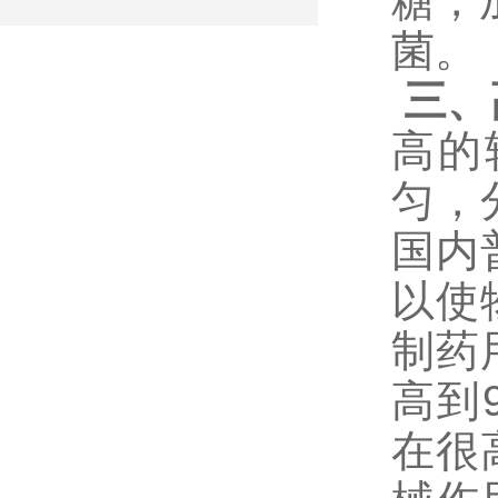
糖，
菌。
三、
高的
匀，
国内
以使
制药
高到9
在很