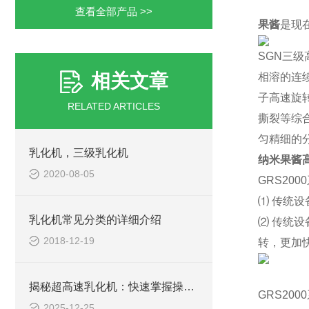
查看全部产品 >>
果
酱
是现
SGN
三级
相关文章
相溶的连
子高速旋
RELATED ARTICLES
撕裂等综
匀精细的
乳化机，三级乳化机
纳米果
酱
2020-08-05
GR
S20
⑴ 传统设
乳化机常见分类的详细介绍
⑵ 传统
2018-12-19
转，更加
揭秘超高速乳化机：快速掌握操作秘籍！
GR
S20
2025-12-25