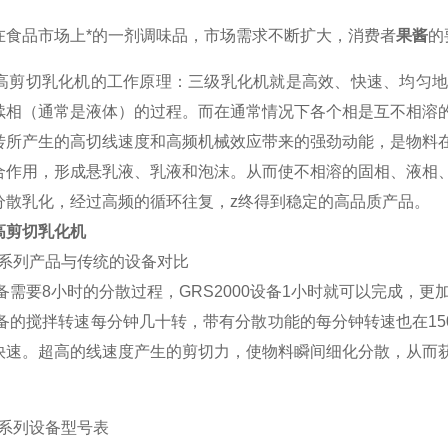
在食品市场上*的一剂调味品，市场需求不断扩大，消费者
果
酱
的
高剪切乳化机的工作原理：
三级乳化机就是高效、快速、均匀
续相（通常是液体）的过程。而在通常情况下各个相是互不相溶
转所产生的高切线速度和高频机械效应带来的强劲动能，是物料
合作用，形成悬乳液、乳液和泡沫。从而使不相溶的固相、液相
分散乳化，经过高频的循环往复，z
终得到稳定的高品质产品。
高剪切乳化机
00系列产品与传统的设备对比
备需要8小时的分散过程，
GR
S2000设备1小时就可以完成，更
设备的搅拌转速每分钟几十转，带有分散功能的每分钟转速也在15
快速。超高的线速度产生的剪切力，使物料瞬间细化分散，从而
00系列设备型号表