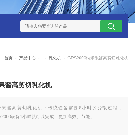
NHZ-1200碳包覆回转炉
LNHZ-1200可倾斜式回转炉
LNG-
：
首页
-
产品中心
- -
乳化机
-
GRS2000纳米果酱高剪切乳化机
果酱高剪切乳化机
米果酱高剪切乳化机：传统设备需要8小时的分散过程，
S2000设备1小时就可以完成，更加高效、节能。