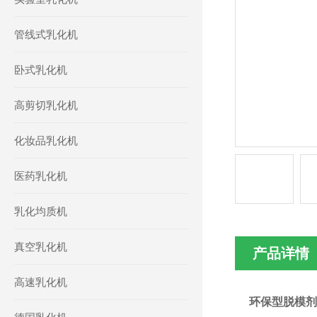
管线式乳化机
卧式乳化机
高剪切乳化机
化妆品乳化机
医药乳化机
乳化均质机
真空乳化机
产品详情
高速乳化机
环保型脱模剂