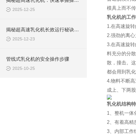
揭秘超高速乳化机：快速掌握操作秘籍！
模具上而不传
2025-12-25
乳化机的工作
1.在高速旋
揭秘超高速乳化机长效运行秘诀：简单保养大不同！
2.强劲的离
2025-12-23
3.在高速旋
料充分的分散
管线式乳化机的安全操作步骤
散，撞击。这
2025-10-25
都会用到乳化
4.物料不断
成上、下两股
乳化机结构特
1
、整机一体
2
、有着高精
3
、内部工作