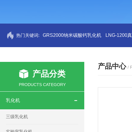
热门关键词:
GRS2000纳米碳酸钙乳化机
LNG-120
产品中心
/
产品分类
PRODUCTS CATEGORY
乳化机
三级乳化机
实验室乳化机