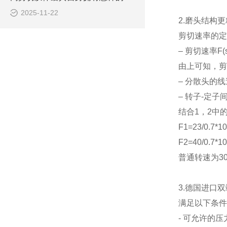
2025-11-22
2.磨头结构
剪切速率的定
– 剪切速率F(s
由上可知，剪
– 分散头的
– 转子-定子
结合1，2中
F1=23/0.7*1
F2=40/0.7*1
普通转速为300
3.德国进口
满足以下条件
- 可允许的压