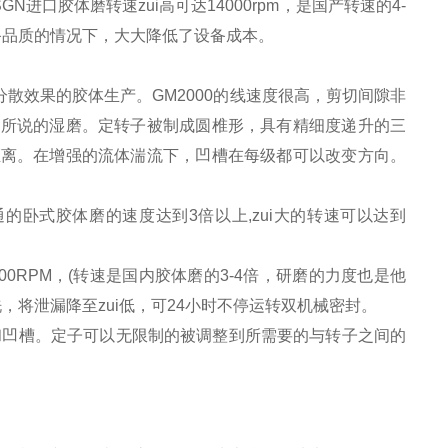
进口胶体磨转速zui高可达14000rpm，是国产转速的4-
备品质的情况下，大大降低了设备成本。
分散效果的胶体生产。GM2000的线速度很高，剪切间隙非
常所说的湿磨。定转子被制成圆椎形，具有精细度递升的三
距离。在增强的流体湍流下，凹槽在每级都可以改变方向。
卧式胶体磨的速度达到3倍以上,zui大的转速可以达到
0RPM，(转速是国内胶体磨的3-4倍，研磨的力度也是他
，将泄漏降至zui低，可24小时不停运转双机械密封。
凹槽。定子可以无限制的被调整到所需要的与转子之间的