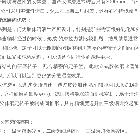
廊坊与温州的胶体磨，国产胶体磨通常转速只有3000rpm，而SGN
GN公司采用零部件进口，然后在上海工厂组装，这样在不降低设
胶体磨
的
优势：
0 系列是专门为胶体溶液生产所设计，特别是那些需要很好乳化和
样当物料经过的时候，形成 的摩擦力就比较剧烈，结果就是通
起和凹槽。定子可以无限制的被调整到所需要的与转子之间的 
表面抛光和结构材料，可以满足不同行业的多种要求。
结构的研磨转子，配合精密的定子腔。此款立式胶体磨比普通的
RPM。所以可以达到更好的分散湿磨效果。
体磨可以通过变频调速，通过皮带加速 我们轴承可以承受1400
倍，这样研磨的细度更小)。德国博格曼双端面机械密封，易于清洗
胶体磨定转子被制成圆椎形，具有精细度递升的三级锯齿突起和
胶体磨的结构：
区：一级为粗磨碎区，二级为细磨碎区，三级为超微磨碎区。