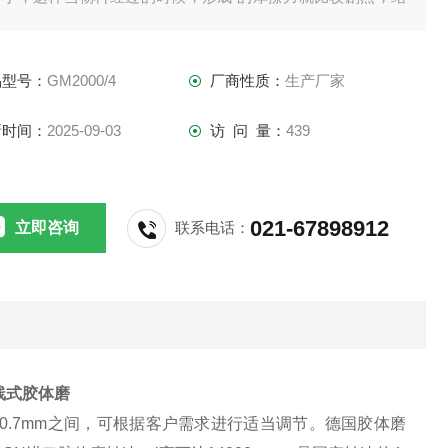
就是通常所说的湿磨。定转子被制成圆椎形，具有精细度递升
三级锯齿突起和凹槽。定子可以无限制的被调整到所需要的与
品型号：
GM2000/4
厂商性质：
生产厂家
子之间的 距离。在增强的流体湍流下，凹槽在每级都可以改变
向。
新时间：
2025-09-03
访 问 量：
439
021-67898912
立即咨询
联系电话：
线式胶体磨
0.7mm之间，可根据客户需求进行适当调节。德国胶体磨