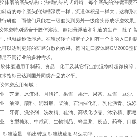
胶体磨的磨头结构：沟槽的结构式斜齿，每个磨头的沟槽深度不
的斜齿的每个磨头的沟槽深度一样，流道体积是一样大，这样形
进行研磨，而他们只能在一级磨头到另外一级磨头形成研磨效果
胶体磨特别适合于胶体溶液、超细悬浮液和乳液的生产。除了高
作，也就被称做湿磨。在锥形转子和定子之间有一个宽的入口间
此可以达到更好的研磨分散的效果。德国进口胶体磨GM2000
满足不同行业的多种需求。
胶体磨适用于制药、食品、化工及其它行业的湿物料超微粉碎，
技术指标已达到国外同类产品的水平。
胶体磨应用领域：
工业：芝麻、冰淇淋、月饼馅、果酱、果汁、果茶、豆酱、豆沙
业：油漆、颜料、润滑脂、柴油、石油催化剂、乳化沥青、洗涤
化工：牙膏、洗涤剂、洗发精、鞋油、高级化妆品、沐浴精、肥皂
工业：各型糖浆、中成药、生物制品、蜂皇浆、疫苗、药膏、口服
标准流量
输出转速
标准线速度
马达功率