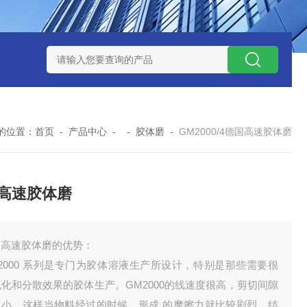
NHZ-1200碳包覆回转炉
LNHZ-1200可倾斜式回转炉
LNG-
的位置：
首页
-
产品中心
- -
胶体磨
-
GM2000/4德国高速胶体磨
高速胶体磨
国高速胶体磨的优势：
2000 系列是专门为胶体溶液生产所设计，特别是那些需要很
化和分散效果的胶体生产。GM2000的线速度很高，剪切间隙
常小，这样当物料经过的时候，形成 的摩擦力就比较剧烈，结