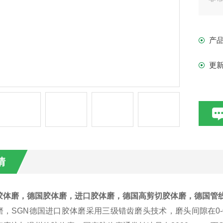
果
的
产
转
方
更
情
胶体磨，德国胶体磨，进口胶体磨，德国高剪切胶体磨，德国管
磨，SGN德国进口胶体磨采用三级错齿磨头技术，磨头间隙在0-