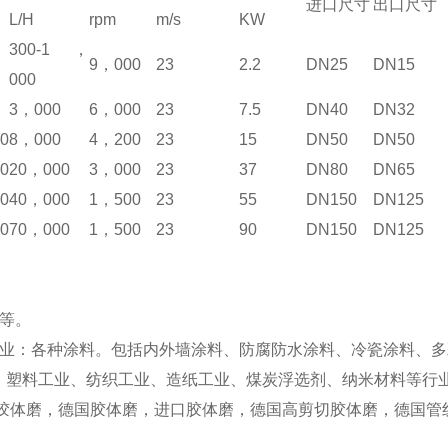
进口尺寸
出口尺寸
L/H
rpm
m/s
KW
300-1，
9，000
23
2.2
DN25
DN15
000
3，000
6，000
23
7.5
DN40
DN32
10
8，000
4，200
23
15
DN50
DN50
20
20，000
3，000
23
37
DN80
DN65
30
40，000
1，500
23
55
DN150
DN125
40
70，000
1，500
23
90
DN150
DN125
等。
工业：各种涂料。包括内外墙涂料、防腐防水涂料、冷瓷涂料、
：塑料工业、纺织工业、造纸工业、煤炭浮选剂、纳米材料等行
胶体磨，德国胶体磨，进口胶体磨，德国高剪切胶体磨，德国管