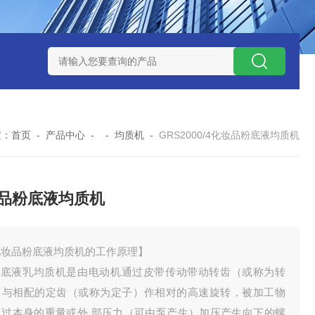
NHZ-1200碳包覆回转炉
LNHZ-1200可倾斜式回转炉
LNG-
置：
首页
-
产品中心
- -
均质机
-
GRS2000/4化妆品粉底液均质机
品粉底液均质机
化妆品粉底液均质机的工作原理】
底液乳均质机是由电动机通过皮带传动带动转齿（或称为转
）与相配的定齿（或称为定子）作相对的高速旋转，被加工物
通过本身的重量或外 部压力（可由泵产生）加压产生向下的螺