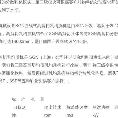
机
的分散乳化模块，第二级模块可根据客户对物料的处理要求开配定
达到了水平。
机械设备
SGN
管线式高剪切
乳均质机
是由
SGN
研发工程师于20
备，高剪切
乳均质机
结合了
SGN
高剪切胶体磨与
SGN
高剪切分
i高可达14000rpm，是目前国产设备转速的4-5倍。
剪切
乳均质机
是
SGN
（上海）公司经过研究刚刚研发出来的一
。我们将三级高剪切均质乳
均质机
进行改装，我们 将三级变跟
体磨细化物料，然后再经过乳
均质机
将物料分散乳化均质。磨头
，6F，8SF等五种乳化头供客户选择）。
标准流量
（H2O）
输出转速
标准线速度
马达功率
l/h
rpm
m/s
kW