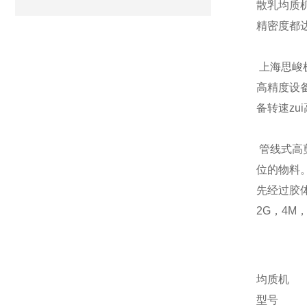
散乳
均质
精密度都
上海
思峻
高精度设
备转速zu
管线式高
位的物料
先经过胶
2G，4M
均质机
型号