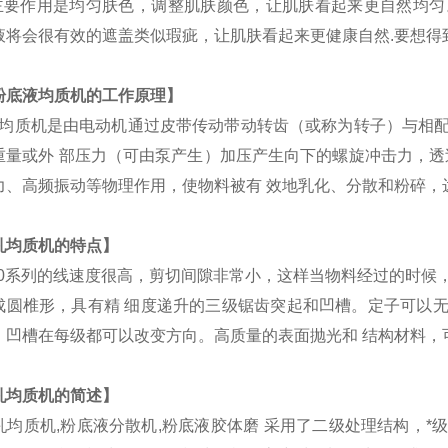
主要作用是均匀肤色，调整肌肤颜色，让肌肤看起来更自然均匀
液将会很有效的遮盖类似瑕疵，让肌肤看起来更健康自然.要想得
粉底液均质机
的工作原理】
均质机
是由电动机通过皮带传动带动转齿（或称为转子）与相
重量或外 部压力（可由泵产生）加压产生向下的螺旋冲击力，透
力、高频振动等物理作用，使物料被有 效地乳化、分散和粉碎，
乳均质机
的特点】
00系列的线速度很高，剪切间隙非常小，这样当物料经过的时
成圆椎形，具有精 细度递升的三级锯齿突起和凹槽。定子可以
，凹槽在每级都可以改变方向。高质量的表面抛光和 结构材料，
乳均质机
的
简述
】
乳均质机
,粉底液分散机,粉底液胶体磨 采用了二级处理结构，