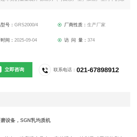
冲击力，透过胶体磨定、转齿之间的间隙（间隙可调）时受到*
剪切力、摩擦力、高频振动等物理作用，使物料被有 效地乳
品型号：
GRS2000/4
厂商性质：
生产厂家
、分散和粉碎，达到物料超细粉碎及乳化的效果。
新时间：
2025-09-04
访 问 量：
374
021-67898912
立即咨询
联系电话：
研磨设备，
SGN乳均质机