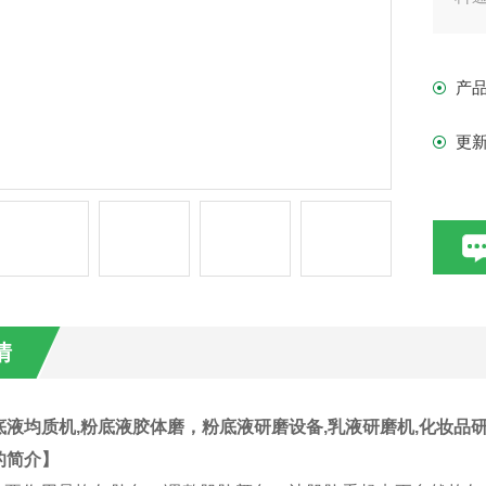
旋
的
产
化
更
情
底液均质机
,粉底液胶体磨，粉底液研磨设备,乳液研磨机,化妆品
的简介】