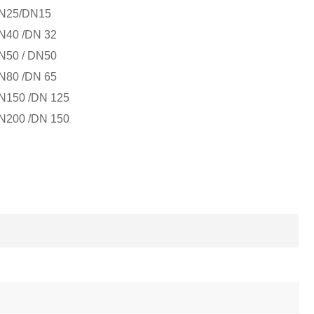
N25/DN15
N40 /DN 32
N50 / DN50
N80 /DN 65
N150 /DN 125
N200 /DN 150