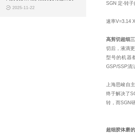
SGN
定-转子的
2025-11-22
速率V=3.14
高剪切超细
切后，液滴更
型号的机器
GSP/SS
上海
思峻
自
终于解决了
S
转，而
SGN
超细
胶体磨