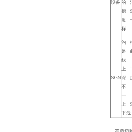
设备
的
槽
度
样
沟
是
线
上
SGN
深
不
一
上
下浅
，高剪切