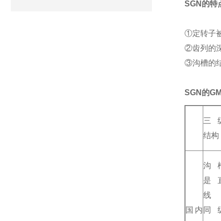
SGN
的特
①定转子
②齿列的深
③沟槽的
SGN的G
三
结构
沟
是
线
国内
同