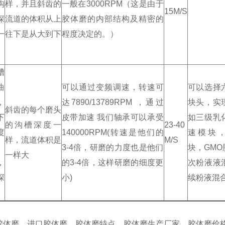
沟
样，并且斜齿的
一般在3000RPM（这是由于
15M/S
深
流道的体积从上
胶体磨的内部结构及精密的
一
往下是从大到下
程度决定的。）
槽
曲
可以通过变频调速，转速可
可以选择
，
达7890/13789RPM ，通过
块头，实
斜齿的每个磨头
下
皮带加速 我们轴承可以承受
如三级乳
的沟槽深度一
23-40
度
140000RPM(转速是他们的
速模块，
样，流道体积是
M/S
3-4倍，研磨的力度也是他们
块，GM
一样大
，
的3-4倍，这样研磨的细度更
次粉液液
深
小)
续粉液混
胶体磨，进口胶体磨，胶体磨特点，胶体磨生产厂家，胶体磨价