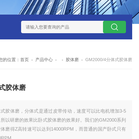
NHZ-1200碳包覆回转炉
LNHZ-1200可倾斜式回转炉
LNG-
您的位置：
首页
-
产品中心
- -
胶体磨
-
GM2000/4分体式胶体磨
式胶体磨
体式胶体磨，分体式是通过皮带传动，速度可以比电机增加3-5
所以研磨的效果比卧式胶体磨的效果好。我们的GM2000系列
体磨得Z高转速可以达到14000RPM，而普通的国产卧式只有
00RPM。