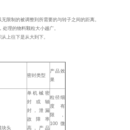
以无限制的被调整到所需要的与转子之间的距离。
大，处理的物料颗粒大小越广。
积从上往下是从大到下。
产品效
密封类型
果
单机械密
粒径细
封或轴
度有
封，泄漏
限，
故障率
100微
模块头
高，产品