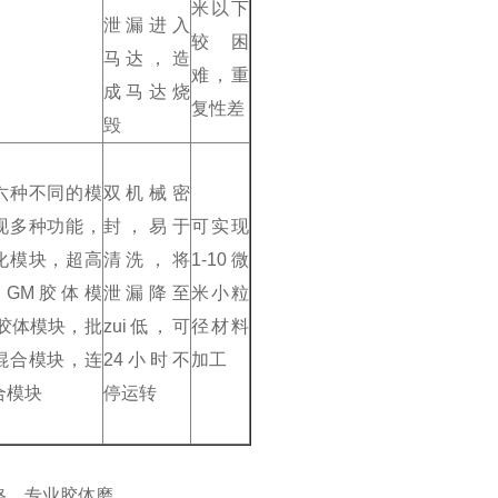
米以下
泄漏进入
较困
马达，造
难，重
成马达烧
复性差
毁
六种不同的模
双机械密
现多种功能，
封，易于
可实现
化模块，超高
清洗，将
1-10微
GM胶体模
泄漏降至
米小粒
O胶体模块，批
zui低，可
径材料
混合模块，连
24小时不
加工
合模块
停运转
格，专业胶体磨