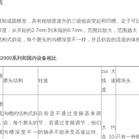
点
被制成圆椎形，具有精细度递升的三级锯齿突起和凹槽。定子可
度：从开始的2.7mm 到末端的0.7mm，范围比较大，范围越
结构式斜齿，每个磨头的沟槽深度不一样，并且斜齿的流道的体
M2000系列和国内设备相比
zui大
级
磨头结构
转速
线速
模块头
度
槽
直
沟槽的结构式斜
目前是不通过变频器来调
，
齿，每个磨头的
节，若通过变频调节，他们
大约
级
沟槽深度不一
的轴承不能承受高速运转。
在10-
只有一种