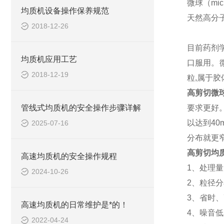
微球（micr
均质机设备操作保养规范
天然高分
2018-12-26
目前药剂
均质机应用工艺
口服用。微
2018-12-19
粒,属于胶
高剪切
微
管线式均质机的安全操作步骤详解
要求更好
以达到4
2025-07-16
分布就更
高剪切
均
高速均质机的安全操作规程
1
、处理量
2024-10-26
2
、粒径分
3
、省时、
高速均质机的日常维护是*的！
4
、噪音低
2022-04-24