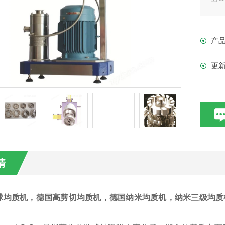
以达
研
产
径
更
情
球
均质机，德国高剪切均质机，德国纳米均质机，纳米三级均质