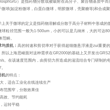
osph
G
r
G
）是指药物分散或被吸附在高分子、聚合物基质中而
子微球(如淀粉微球，白蛋白微球，明胶微球，壳聚糖等)和合成聚
学上关于微球的定义是指药物溶解或分散于高分子材料中形成的
球粒径范围一般为1-500um，小的可以是几纳米，大的可达80
体范畴。
球
均质机：
高的转速和剪切率对于获得超细微悬浮液是zui重要
。
所以上海
思峻
面对这种需求在
G
R2000的基础上又开发出
G
RS
0m/s。在该速度范围内，由剪切力所造成的湍流结合专门研制
窄。
质机
的特点：
大，适合工业化在线连续生产
布范围窄，分散效果佳
高效、节约能耗
，运转平稳