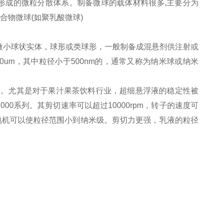
形成的微粒分散体系。制备微球的载体材料很多,主要分为
合物微球(如聚乳酸微球)
微小球状实体，球形或类球形，一般制备成混悬剂供注射或
0um，其中粒径小于500nm的，通常又称为纳米球或纳米
的。
尤其是对于果汁果茶饮料行业，超细悬浮液的稳定性被
2000系列。其剪切速率可以超过10000rpm，转子的速度可
的电机可以使粒径范围小到纳米级。剪切力更强，乳液的粒径