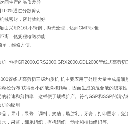
次间生产的品质差异
料
100%
通过分散剪切
机械密封，密封效能好
;
触面采用
316L
不锈钢，抛光处理，达到
GMP
标准
;
距离、低扬程输送功能
简单，维修方便。
质机 包括
G
R2000,
G
RS2000,
G
RX2000,
G
DL2000管线式高剪
2000管线式高剪切三级均质机 机主要应用于处理大量生成超
的粒径分布,获得更小的液滴和颗粒，因而生成的混合液的稳定性
同的转速和剪切率，这样便于规模扩产。符合GSP和SSP的清洁
质机的应用
味品，果汁，果酱，调料，奶酪，脂肪乳，牙膏，打印墨水，瓷
墨水，果酱，细胞组织，有机组织，动物和植物组织等。