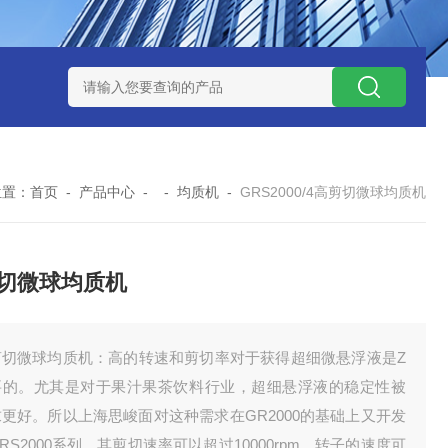
NHZ-1200碳包覆回转炉
LNHZ-1200可倾斜式回转炉
LNG-
位置：
首页
-
产品中心
- -
均质机
-
GRS2000/4高剪切微球均质机
切微球均质机
剪切微球均质机：高的转速和剪切率对于获得超细微悬浮液是Z
要的。尤其是对于果汁果茶饮料行业，超细悬浮液的稳定性被
更好。所以上海思峻面对这种需求在GR2000的基础上又开发
RS2000系列。其剪切速率可以超过10000rpm，转子的速度可