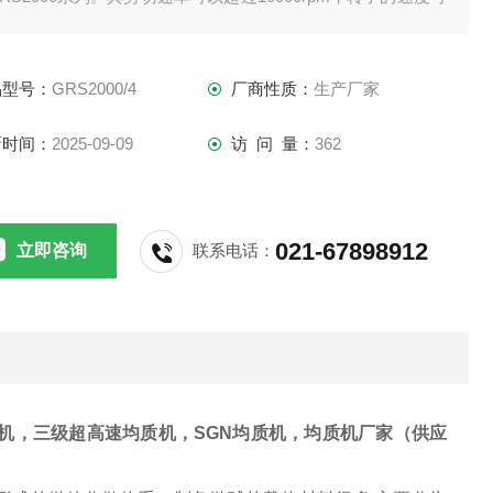
到40m/s。在该速度范围内，由剪切力所造成的湍流结合专门
制的电机可以使粒径范围小到纳米级。剪切力更强，乳液的粒
品型号：
GRS2000/4
厂商性质：
生产厂家
分布就更窄。
新时间：
2025-09-09
访 问 量：
362
021-67898912
立即咨询
联系电话：
机，三级超高速均质机，
SGN均质机，均质机厂家（供应