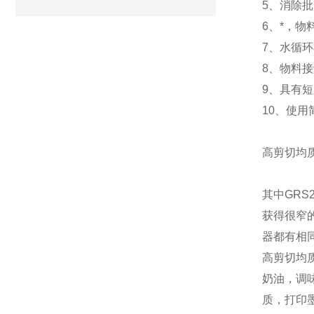
5
、消除批
6
、*，物
7
、水循环
8
、物料接
9
、具有短
10
、使用
高剪切均
其中
G
RS
获得很窄
器都有相
高剪切均
奶油，调
质，打印