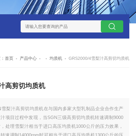
NHZ-1200碳包覆回转炉
LNHZ-1200可倾斜式回转炉
LNG-
置：
首页
-
产品中心
- -
均质机
-
GRS2000/4雪梨汁高剪切均质机
汁高剪切均质机
GN雪梨汁高剪切均质机在与国内多家大型乳制品企业合作生产
汁项目过程中发现，当SGN三级高剪切均质机转速调制9000
时，处理雪梨汁相当于进口高压均质机1000公斤的压力效果，
转速调制14000rpm时可相当于进口高压均质机1300公斤的压