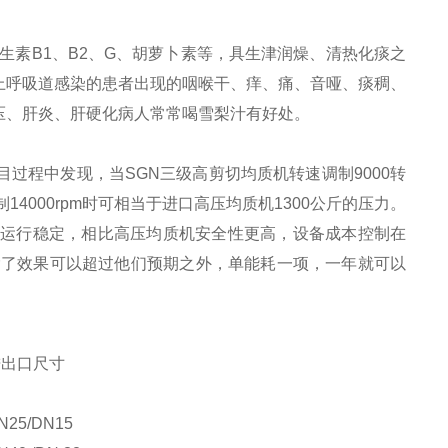
生素B1、B2、G、胡萝卜素等，具
生津
润燥、
清热化痰
之
上呼吸道感染
的患者出现的咽喉干、痒、痛、音哑、痰稠、
压、肝炎、
肝硬化
病人常常喝雪梨汁有好处。
目过程中发现，当
SGN
三级高剪切均质机转速调制9000转
4000rpm时可相当于进口高压均质机1300公斤的压力。
，且运行稳定，相比高压均质机安全性更高，设备成本控制在
除了效果可以超过他们预期之外，单能耗一项，一年就可以
进出口尺寸
N25/DN15