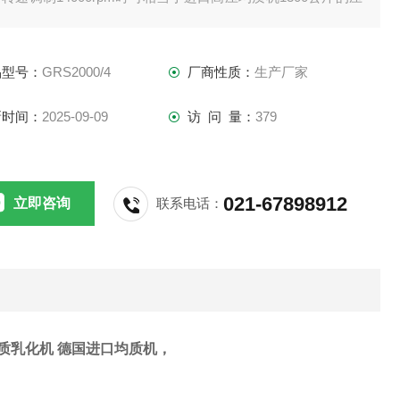
并且采用11kw的三级高剪切均质机即可以满足5吨/小时的生
线产量，且运行稳定，相比高压均质机安全性更高，设备成本
品型号：
GRS2000/4
厂商性质：
生产厂家
在20万以内。
新时间：
2025-09-09
访 问 量：
379
021-67898912
立即咨询
联系电话：
质乳化机 德国进口均质机，