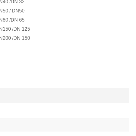
N40 /DN 32
N50 / DN50
N80 /DN 65
N150 /DN 125
N200 /DN 150