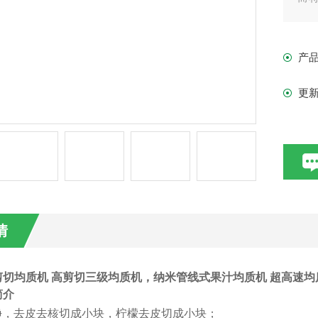
力。
产
产
控制
更
情
剪切均质机
高剪切三级均质机，纳米管线式果汁均质机 超高速均
介
净，去皮去核切成小块，
柠檬
去皮切成小块；