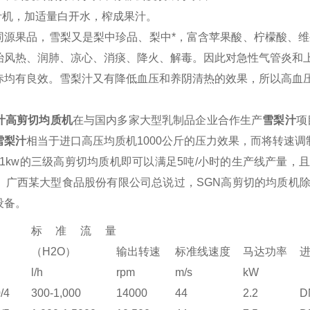
汁机
，加适量白开水，榨成果汁。
同源果品，雪梨又是梨中珍品、梨中*，富含
苹果酸
、柠檬酸、维
治风热、润肺、凉心、
消痰
、
降火
、解毒。因此对急性
气管炎
和
赤均有良效。雪梨汁又有降低血压和养阴清热的效果，所以高血
汁高剪切均质机
在与国内多家大型乳制品企业合作生产
雪梨汁
项
雪梨汁
相当于进口高压均质机1000公斤的压力效果，而将转速调制1
11kw的三级高剪切均质机即可以满足5吨/小时的生产线产量
内。广西某大型食品股份有限公司总说过，
SGN
高剪切的均质机
设备。
标准流量
（H2O）
输出转速
标准线速度
马达功率
l/h
rpm
m/s
kW
/4
300-1,000
14000
44
2.2
D