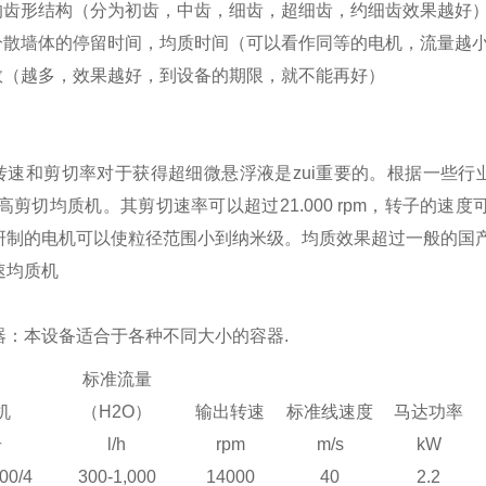
的齿形结构（分为初齿，中齿，细齿，超细齿，约细齿效果越好
分散墙体的停留时间，均质时间（可以看作同等的电机，流量越
数（越多，效果越好，到设备的期限，就不能再好）
转速和剪切率对于获得超细微悬浮液是zui重要的。根据一些行业
00高剪切均质机。其剪切速率可以超过21.000 rpm，转子的
制的电机可以使粒径范围小到纳米级。均质效果超过一般的国产高压
器：本设备适合于各种不同大小的容器.
标准流量
机
（H2O）
输出转速
标准线速度
马达功率
号
l/h
rpm
m/s
kW
00/4
300-1,000
14000
40
2.2