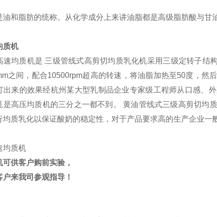
是油和脂肪的统称。从化学成分上来讲油脂都是高级脂肪酸与
甘
均质机
高速均质机是
三级管线式高剪切均质乳化机采用三级定转子结
3mm
之间，配合
10500rpm
超高的转速，将油脂加热至
50
度，然
打出来的效果经杭州某大型乳制品企业专家级工程师从口感、外
耗是高压均质机的三分之一都不到。
黄油管线式三级高剪切均
行均质乳化以保证酸奶的稳定性，对于产品要求高的生产企业一
机可供客户购前实验，
客户来我司参观指导！