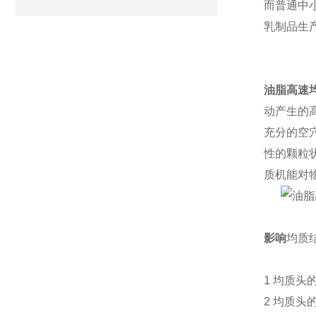
而普通中
乳制品生
油脂高速
动产生的
充分的空
性的颗粒状
质机能对
影响
均质
1
均质头
2
均质头的