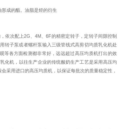
油
形成的酯。油脂是烃的衍生
构，依次配上
2G
、
4M
、
6F
的精密定转子，定转子间隙控制
后用转子泵或者螺杆泵输入三级管线式高剪切均质乳化机处
观等各方面检测都非常好，远远超过高压均质机打出的效
质乳化机，以往生产企业的传统酸奶生产工艺是采用高压均
般会采用进口的高压均质机，以保证每批次的质量稳定性，