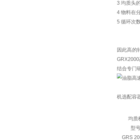
3
均质头
4
物料在
5
循环次
因此高的
GRX20
结合专门研
机选配容
均质
型
GRS 20