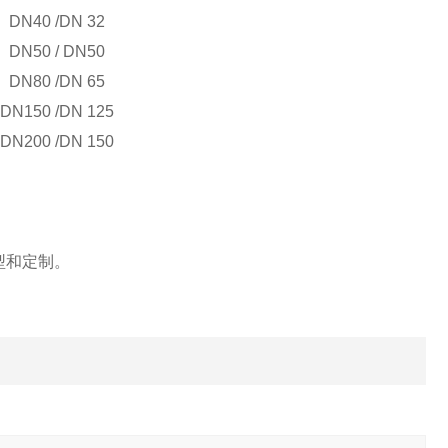
DN40 /DN 32
DN50 / DN50
DN80 /DN 65
DN150 /DN 125
DN200 /DN 150
型和定制。