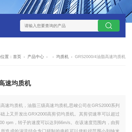
NHZ-1200碳包覆回转炉
LNHZ-1200可倾斜式回转炉
LNG-
的位置：
首页
-
产品中心
- -
均质机
-
GRS2000/4油脂高速均质机
高速均质机
高速均质机，油脂三级高速均质机,思峻公司在GRS2000系列
础上又开发出GRX2000高剪切均质机。其剪切速率可以超过
.000 rpm，转子的速度可以达到66m/s。在该速度范围内，由剪
力所造成的湍流结合专门研制的电机可以使粒径范围小到纳米