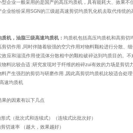
小型企业一般采用的是国产的高压均质机，具有能耗大、效果不
产企业纷纷采用
SGN
的三级超高速剪切均质乳化机去取代传统的
均质机，油脂三级高速均质机
：
均质机包括高压均质机和高剪切
高剪切作用 ,同时伴随着较强的空穴作用对物料颗粒进行分散、细
穴效应和湍流作用使流体分散相中的颗粒破碎达到均质目的。不难理
物料比较合适 ;研究发现对于纤维的粉碎zui有效的力场是剪切力
物料产生强烈的剪切与研磨作用 ,因此高剪切均质机比较适合处理
结果的因素有以下几点
的形式（批次式和连续式）（连续式比批次好）
剪切速率 （越大，效果越好）