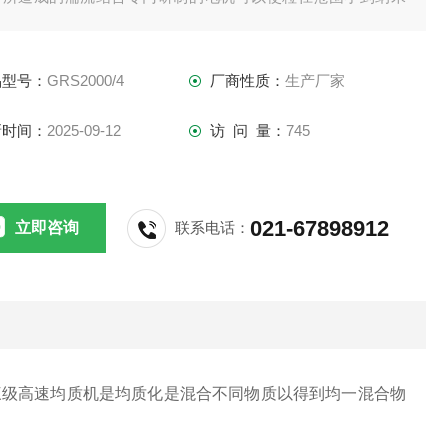
均质效果超过一般的国产高压均质机400-500BAR压力下均质
果.
品型号：
GRS2000/4
厂商性质：
生产厂家
新时间：
2025-09-12
访 问 量：
745
021-67898912
立即咨询
联系电话：
三级高速均质机是均质化是混合不同物质以得到均一混合物