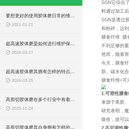
SGN
它综合
料通过加工后
要想更好的使用胶体磨日常的维护保养必*！
SGN
是透过
2021-01-21
和粉碎，达到
膳食纤维
膳
超高速胶体磨是如何进行维护保养的？
不到足够的重
2026-03-27
然而，随着营
今天，膳食纤
超高速胶体磨其拥有怎样的特点呢？
肪、碳水化合
膳食纤维
=
可
2026-03-25
1.
可溶性膳食
高剪切胶体磨在多个行业中有着广泛的应用
来源于果胶、
2025-11-24
研究表明，魔
吸收，故可以
高剪切胶体磨其自身拥有怎样的作用呢？
2.
不可溶性膳