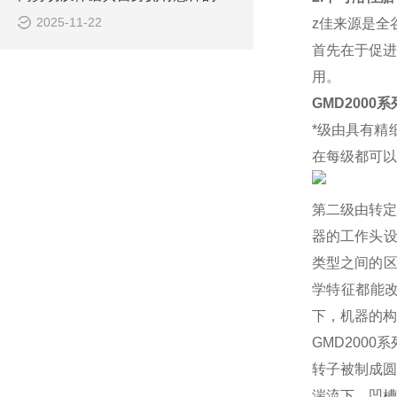
2025-11-22
z
佳
来源是全
首先在于促进
用。
GMD2000
系
*
级由具有精
在每级都可以
第二级由转定
器的工作头
类型之间的
学特征都能
下，机器的构
GMD
2000
系
转子被制成圆
湍流下，凹槽