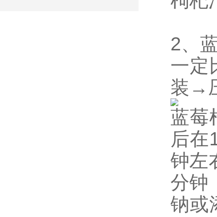
枸杞
2、
一定
装→
蓝莓
后在1
钟左右
分钟
钠或