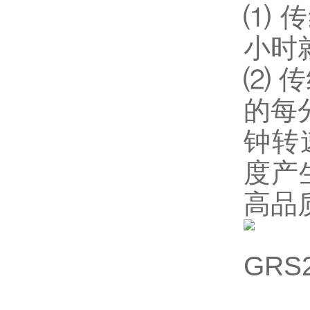
⑴
传
小时
⑵
传
的每
钟转
度产
高品
GR
S