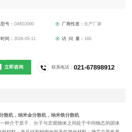
品型号：
GMD2000
厂商性质：
生产厂家
新时间：
2026-05-11
访 问 量：
165
021-67898912
立即咨询
联系电话：
分散机
，
纳米金分散机
，
纳米铁分散机
是一种介于原子、分子与宏观物体之间处于中间物态的固体
辐射材料；单晶硅和精密光学器件抛光材料；微芯片导热基