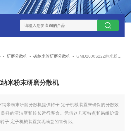
NHZ-1200碳包覆回转炉
LNHZ-1200可倾斜式回转炉
LNG-
心
-
研磨分散机
-
碳纳米管研磨分散机
-
GMD2000S22Z纳米粉末研磨分散机
2Z纳米粉末研磨分散机
2Z纳米粉末研磨分散机提供转子-定子机械装置来确保的分散效
、良好的清洁度和较长运行寿命。凭借这几项特点和易维护设
，转子-定子机械装置实现满意的售价比。