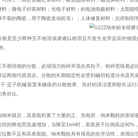
材料；微电子封装材料；光电子材料；的电池电极材料；太阳能
摔不裂的陶瓷，用于陶瓷发动机等）；人体修复材料；抗癌制剂
分散是至少两种互不相溶或者难以相溶且不发生化学反应的物质
布。
互不相溶相的分散，必须强力粉碎并混合其粒子。粉碎意味着必
保证两相均质混合。分散的长期稳定性会受到确切粒度分布及乳
供转子-定子机械装置来确保的分散效果、良好的清洁度和较长运
的售价比。
到纳米级后，其表面积累了大量的正、负电荷，纳米颗粒的形状
粒径的降低而迅速增加，当降至1nm时，表面原子比例高达90
配位数不足和高表面能。纳米颗粒具有很高的化学活性，表现出