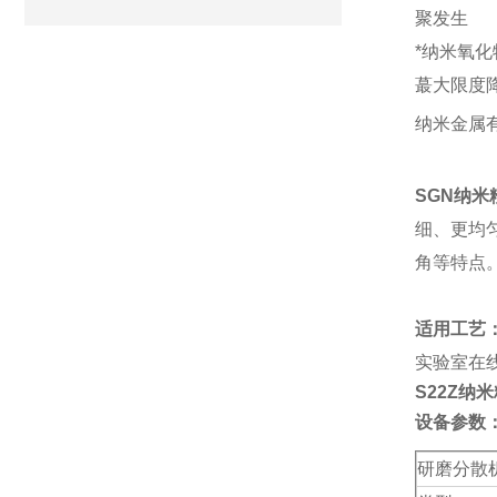
聚发生
*纳米氧
蕞大限度
纳米金属
SGN
纳米
细、更均
角等特点
适用工艺
实验室在
S22Z纳
设备参数
研磨分散