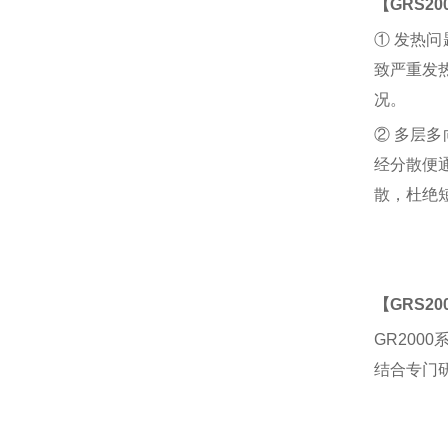
【
GRS
2
① 发热
致严重发
况。
② 多层
经分散便
散，杜绝
【
GRS
2
GR200
结合专门