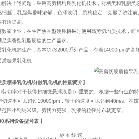
的解决上述问题，采用高剪切均质乳化机技术，对糖类和乳脂类
感细腻，乳脂焦香味浓郁，色泽浅明，质构稳定，克服了浇注前后
数有所提高。
有数家企业，在生产焦香型硬质糖果时使用高剪切均质技术，而
满足焦香型乳脂硬糖的生产需求。
乳化机的生产，基本GRS2000系列产品，有着14000rpm
硬质糖果乳化机
/分散乳化机
的性能简介】
剪切率对于获得超细微悬浮液是zui重要的。根据一些行业的特殊要
切速率可以超过10000rpm，转子的速度可以达到40m/s
径范围小到纳米级。剪切力更强，乳液的粒径分布就更窄。
000系列设备型号表 】
标准线速