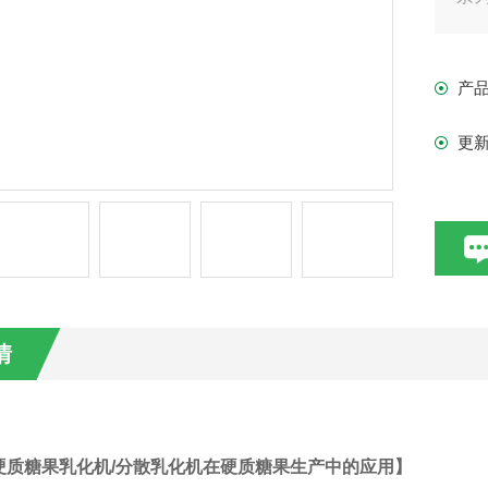
40
电
产
就
更
情
硬质糖果乳化机
/分散乳化机在硬质糖果生产中的应用】