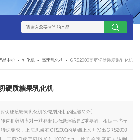
NHZ-1200碳包覆回转炉
LNHZ-1200可倾斜式回转炉
LNG-
产品中心
-
乳化机
-
高速乳化机
-
GRS2000高剪切硬质糖果乳化机
切硬质糖果乳化机
高剪切硬质糖果乳化机/分散乳化机的性能简介】
的转速和剪切率对于获得超细微悬浮液是Z重要的。根据一些行
特殊要求，上海思峻在GR2000的基础上又开发出GRS2000
列。其剪切速率可以超过10000rpm，转子的速度可以达到