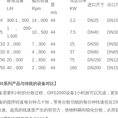
标准流量
输出转速
马达功率
度
进口尺寸
出口
L/H
Rpm
KW
m/s
/4
300-1，000
14，000
44
2.2
DN25
DN1
1，000-
/5
10，500
44
7.5
DN40
DN3
1,500
10
3，000
7，300
44
15
DN50
DN5
20
8，000
4，900
44
37
DN80
DN6
30
20，000
2，850
44
75
DN150
DN12
50
40，000
2，000
44
160
DN200
DN15
000系列产品与传统的设备对比】
备需要8小时的分散过程，GRS2000设备1小时就可以完成，更
备的搅拌转速每分钟几十转，带有分散功能的每分钟转速也在1500转
快速。超高的线速度产生的剪切力，使物料瞬间细化分散，从而