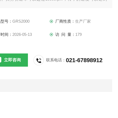
m/s。在该速度范围内，由剪切力所造成的湍流结合专门研制的
机可以使粒径范围小到纳米级。剪切力更强，乳液的粒径分布
品型号：
GRS2000
厂商性质：
生产厂家
更窄。
新时间：
2026-05-13
访 问 量：
179
021-67898912
立即咨询
联系电话：