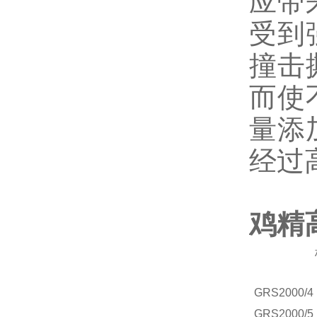
应带
受到
撞击
而使
量添
经过
鸡精
GRS2000/4
GRS2000/5