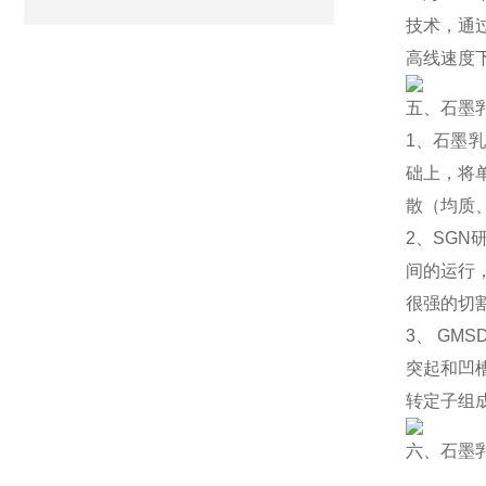
技术，通过
高线速度
五、石墨
1、石墨
础上，将
散（均质
2、SG
间的运行
很强的切
3、 GM
突起和凹
转定子组
六、石墨