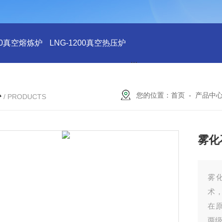
200真空熔炼炉
LNG-1200真空热压炉
LNG-1200真空钨丝炉
L
心
您的位置：
首页
-
产品中
/ PRODUCTS
雾化
雾
术
在原
两