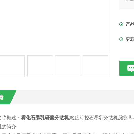
产
更
情
名称概述：
雾化石墨乳研磨分散机
,粒度可控石墨乳分散机,溶剂
乳的简介