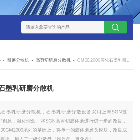
NHZ-1200碳包覆回转炉
LNHZ-1200可倾斜式回转炉
LNG-
心
-
研磨分散机
-
高剪切研磨分散机
-
GMSD2000雾化石墨乳研磨分散机
石墨乳研磨分散机
化石墨乳研磨分散机，石墨乳研磨分散设备采用上海SGN技
，*创意，融化理念。将SGN高剪切胶体磨进行进一步的改良，
来GM2000系列的基础上，将单一的胶体磨磨头模块，改良成
级模块，加入了一级分散盘（均质盘、乳化盘）。