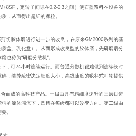
+8SF，定转子间隙在0.2-0.3之间）使石墨浆料在设备的
均质，从而得出超细的颗粒。
高剪切胶体磨进行进一步的改良，在原来GM2000系列的基
均质盘、乳化盘）。从而形成改良型的胶体磨，先研磨后分
磨也称为“研磨分散机”。
提下，可24小时连续运行。而普通分散机很难做到连续长时
破碎，缝隙疏密决定细度大小，高线速度的吸料式叶轮提供
散机组合而成的高科技产品。一级由具有精细度递升的三层锯齿
增强的流体湍流下，凹槽在每级都可以改变方向。第二级由
需要。
尺寸