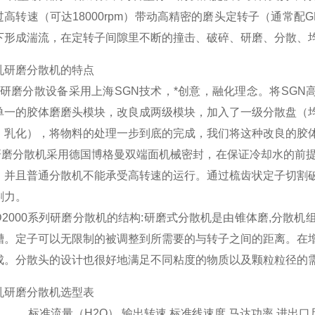
高转速（可达18000rpm）带动高精密的磨头定转子（通常配GM
下形成湍流，在定转子间隙里不断的撞击、破碎、研磨、分散、
乳研磨分散机的特点
乳研磨分散设备采用上海SGN技术，*创意，融化理念。将SGN
单一的胶体磨磨头模块，改良成两级模块，加入了一级分散盘（
、乳化），将物料的处理一步到底的完成，我们将这种改良的胶体
N研磨分散机采用德国博格曼双端面机械密封，在保证冷却水的前
，并且普通分散机不能承受高转速的运行。通过梳齿状定子切割
割力。
SD2000系列研磨分散机的结构:研磨式分散机是由锥体磨,分
槽。定子可以无限制的被调整到所需要的与转子之间的距离。在
成。分散头的设计也很好地满足不同粘度的物质以及颗粒粒径的
乳研磨分散机选型表
标准流量（H2O）
输出转速
标准线速度
马达功率
进出口