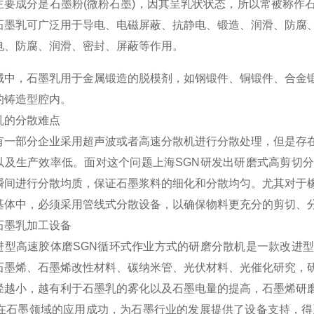
主要成分是石墨粉(微粉石墨)，因其呈乳状状态，所以常被称作
石墨乳可广泛用于导电、电磁屏蔽、抗静电、锻造、润滑、防腐
电、防腐、润滑、密封、屏蔽等作用。
域中，石墨乳用于金属锻造的脱模剂，如钢锻件、铜锻件、合金
的铸造型腔内。
乳的分散难点
有一部分企业采用超声波或者高速分散机进行分散处理，但是存
以及生产效率低。面对这个问题上海SGN研发出研磨式高剪切
瞬间进行分散均质，保证石墨浆料的细化和分散均匀。尤其对于
基体中，必须采用管线式分散设备，以确保物料更充分的剪切、
石墨乳加工设备
进型高速胶体磨SGN循环式作业方式的研磨分散机是一款改进
石墨烯、石墨烯改性材料、碳纳米管、光伏材料、光催化研究，
径越小，越有利于石墨乳的雾化以及石墨电量的提高，石墨烯研
N在石墨领域的应用成功，为石墨行业的发展提供了设备支持，得