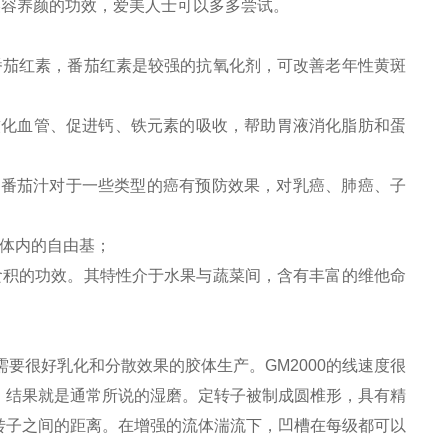
美容养颜的功效，爱美人士可以多多尝试。
番茄红素，番茄红素是较强的抗氧化剂，可改善老年性黄斑
软化血管、促进钙、铁元素的吸收，帮助胃液消化脂肪和蛋
，番茄汁对于一些类型的癌有预防效果，对乳癌、肺癌、子
体内的自由基；
食积的功效。其特性介于水果与蔬菜间，含有丰富的维他命
需要很好乳化和分散效果的胶体生产。
GM
2000
的线速度很
，结果就是通常所说的湿磨。定转子被制成圆椎形，具有精
转子之间的距离。在增强的流体湍流下，凹槽在每级都可以