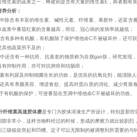
含维生素的蔬果之一，蜂蜜则是含有大量的维生素E，两者都有
营养分析：
汁中除含有丰富的维生素、碱性元素、纤维素、果胶外，还富含
体血浆中番茄红素的含量越高，癌症、冠心病的发病率就越低；
汁含有多种有机酸，有机酸除了保护维他命C不被破坏外，还可
是其他蔬菜所不及的；
汁中还含有一种抗癌、抗衰老的物质称为谷胱gan肽，研究发现
具有抑制作用，亦可对抗肺癌和结肠癌；
红素有利尿及抑制细菌生长的功效，是优良的抗氧化剂，能清除人
汁还具有养颜美容、增进食欲、提高对蛋白质的消化、减少胃胀
由于有机酸的保护，可使番茄在烹调中维他命C不被破坏的功效。
汁纤维素高速胶体磨
是专门为胶体溶液生产所设计，特别是那些
间隙非常小，这样当物料经过的时候，形成的摩擦力就比较剧烈
的三级锯齿突起和凹槽。定子可以无限制的被调整到所需要的与