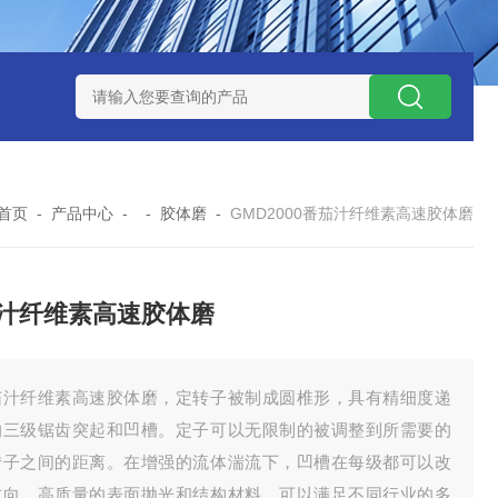
NHZ-1200碳包覆回转炉
LNHZ-1200可倾斜式回转炉
LNG-
首页
-
产品中心
- -
胶体磨
-
GMD2000番茄汁纤维素高速胶体磨
汁纤维素高速胶体磨
茄汁纤维素高速胶体磨，定转子被制成圆椎形，具有精细度递
的三级锯齿突起和凹槽。定子可以无限制的被调整到所需要的
转子之间的距离。在增强的流体湍流下，凹槽在每级都可以改
方向。高质量的表面抛光和结构材料，可以满足不同行业的多