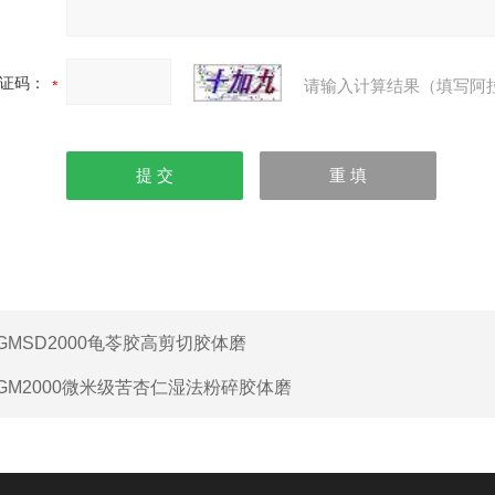
证码：
请输入计算结果（填写阿
GMSD2000龟苓胶高剪切胶体磨
GM2000微米级苦杏仁湿法粉碎胶体磨