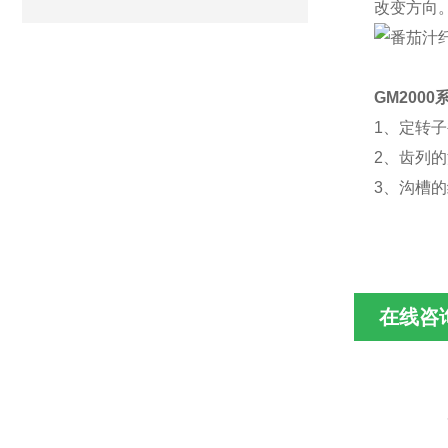
改变方向
GM
2000
1、定转
2、齿列的
3、沟槽
在线咨