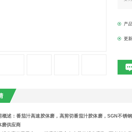
种
产
更
情
词概述：番茄汁高速胶体磨，高剪切番茄汁胶体磨，
SGN
不锈钢
体磨供应商