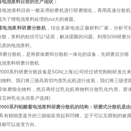
蓄电池浆料目前的生产现状：
池浆料目前一般采用砂磨机进行研磨细化，再用高速分散机
为了锂电池浆料处理的zui大的难题。
蓄电池浆料研磨分散机
，结合多家电池正极材料厂家，分析可
分散，浆料的粒径可以*还原，解决团聚的问题。利用SGN研磨分
品质的电池浆料。
磨分散机，是将胶体磨和分散机一体化的设备，先研磨后分散
000系列研磨分散设备是SGN(上海)公司经过研究刚刚研发
的物料。我们将三级高剪切均质乳化机进行改装，我们将三级变
胶体磨细化物料，然后再经过乳化机将物料分散乳化均质。胶体磨
F等五种乳化头供客户选择)
2000系列
铅酸蓄电池浆料研磨分散机
的结构：研磨式分散机是由
有精细度递升的三级锯齿突起和凹槽。定子可以无限制的被调
级都可以改变方向。