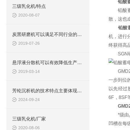
铅酸
三级乳化机/特点
铅酸蓄电
2020-08-07
散，这也成
铅酸
炭黑研磨机可以满足不同行业的多种要求
机，进行
2019-07-26
终获得高
SGN研
悬浮液分散机可以有效降低生产的成本
GMD2
2019-03-14
一步到位
以先经过
芳纶沉析机的技术特点主要体现在以下几个方面
6F，8S
2024-09-24
GMD
*级由具
三级乳化机/厂家
凹槽在每
2020-08-06