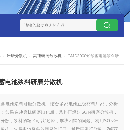
NHZ-1200碳包覆回转炉
LNHZ-1200可倾斜式回转炉
LNG-
心
-
研磨分散机
-
高速研磨分散机
-
GMD2000铅酸蓄电池浆料研磨分散机
蓄电池浆料研磨分散机
酸蓄电池浆料研磨分散机，结合多家电池正极材料厂家，分析
知：如果在砂磨机研磨细化后，浆料再经过SGN研磨分散机，
行分散，浆料的粒径可以*还原，解决团聚的问题。利用SGN研
分散机，先将电池浆料的团聚体打开，然后再进行分散，Z终获