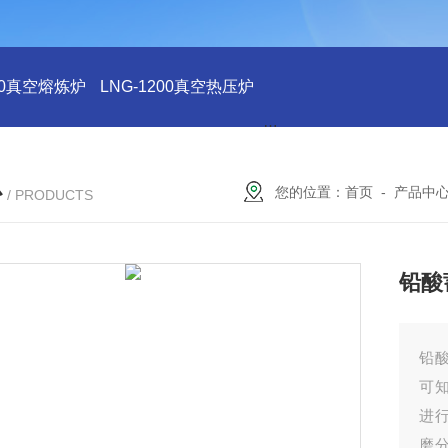
200真空熔炼炉
LNG-1200真空热压炉
LNG-1200真空钨丝炉
L
心
您的位置：
首页
-
产品中
/ PRODUCTS
铅酸
铅
可
进
磨